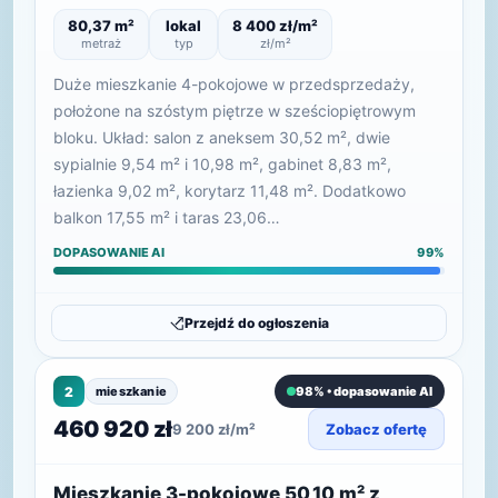
80,37 m²
lokal
8 400 zł/m²
metraż
typ
zł/m²
Duże mieszkanie 4-pokojowe w przedsprzedaży,
położone na szóstym piętrze w sześciopiętrowym
bloku. Układ: salon z aneksem 30,52 m², dwie
sypialnie 9,54 m² i 10,98 m², gabinet 8,83 m²,
łazienka 9,02 m², korytarz 11,48 m². Dodatkowo
balkon 17,55 m² i taras 23,06…
DOPASOWANIE AI
99%
Przejdź do ogłoszenia
2
mieszkanie
98% • dopasowanie AI
460 920 zł
9 200 zł/m²
Zobacz ofertę
Mieszkanie 3-pokojowe 50,10 m² z