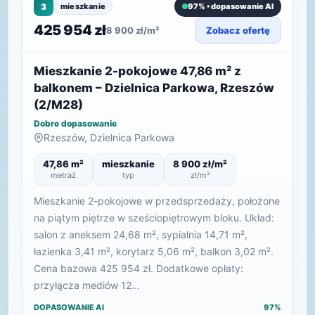
3
mieszkanie
97% • dopasowanie AI
425 954 zł
8 900 zł/m²
Zobacz ofertę
Mieszkanie 2-pokojowe 47,86 m² z
balkonem – Dzielnica Parkowa, Rzeszów
(2/M28)
Dobre dopasowanie
Rzeszów, Dzielnica Parkowa
47,86 m²
mieszkanie
8 900 zł/m²
metraż
typ
zł/m²
Mieszkanie 2-pokojowe w przedsprzedaży, położone
na piątym piętrze w sześciopiętrowym bloku. Układ:
salon z aneksem 24,68 m², sypialnia 14,71 m²,
łazienka 3,41 m², korytarz 5,06 m², balkon 3,02 m².
Cena bazowa 425 954 zł. Dodatkowe opłaty:
przyłącza mediów 12…
DOPASOWANIE AI
97%