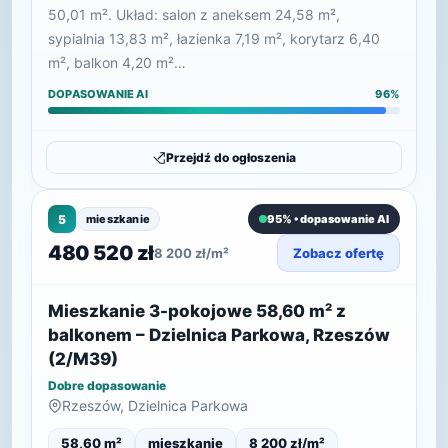
50,01 m². Układ: salon z aneksem 24,58 m²,
sypialnia 13,83 m², łazienka 7,19 m², korytarz 6,40
m², balkon 4,20 m²…
DOPASOWANIE AI
96%
Przejdź do ogłoszenia
5
mieszkanie
95% • dopasowanie AI
480 520 zł
8 200 zł/m²
Zobacz ofertę
Mieszkanie 3-pokojowe 58,60 m² z
balkonem – Dzielnica Parkowa, Rzeszów
(2/M39)
Dobre dopasowanie
Rzeszów, Dzielnica Parkowa
58,60 m²
mieszkanie
8 200 zł/m²