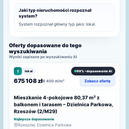
Jaki typ nieruchomości rozpoznał
system?
System rozpoznał główny typ jako: lokal.
Oferty dopasowane do tego
wyszukiwania
Wyniki zapisane po wyszukiwaniu AI
1
lokal
99% • dopasowanie AI
675 108 zł
8 400 zł/m²
Zobacz ofertę
Mieszkanie 4-pokojowe 80,37 m² z
balkonem i tarasem – Dzielnica Parkowa,
Rzeszów (2/M29)
Najlepsze dopasowanie
Rzeszów, Dzielnica Parkowa