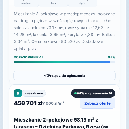
metraż
typ
zł/m²
Mieszkanie 3-pokojowe w przedsprzedaży, położone
na drugim piętrze w sześciopiętrowym bloku. Układ:
salon z aneksem 23,17 m², dwie sypialnie 12,62 m² i
14,28 m², łazienka 3,65 m², korytarz 4,88 m². Balkon
3,64 m². Cena bazowa 480 520 zł. Dodatkowe
opłaty: przy…
DOPASOWANIE AI
95%
Przejdź do ogłoszenia
6
mieszkanie
94% • dopasowanie AI
459 701 zł
7 900 zł/m²
Zobacz ofertę
Mieszkanie 2-pokojowe 58,19 m² z
tarasem – Dzielnica Parkowa, Rzeszów