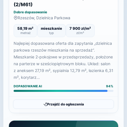
(2/M61)
Dobre dopasowanie
Rzeszów, Dzielnica Parkowa
58,19 m²
mieszkanie
7 900 zł/m²
metraż
typ
zł/m²
Najlepiej dopasowana oferta dla zapytania „dzielnica
parkowa rzeszów mieszkania na sprzedaż”.
Mieszkanie 2-pokojowe w przedsprzedaży, położone
na parterze w sześciopiętrowym bloku. Układ: salon
z aneksem 27,19 m², sypialnia 12,79 m², łazienka 6,31
m², korytarz…
DOPASOWANIE AI
94%
Przejdź do ogłoszenia