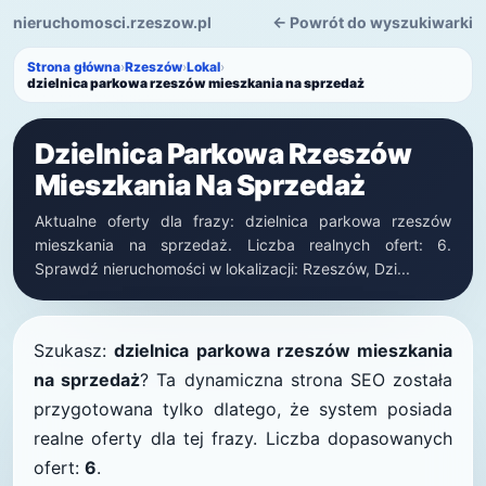
nieruchomosci.rzeszow.pl
← Powrót do wyszukiwarki
Strona główna
›
Rzeszów
›
Lokal
›
dzielnica parkowa rzeszów mieszkania na sprzedaż
Dzielnica Parkowa Rzeszów
Mieszkania Na Sprzedaż
Aktualne oferty dla frazy: dzielnica parkowa rzeszów
mieszkania na sprzedaż. Liczba realnych ofert: 6.
Sprawdź nieruchomości w lokalizacji: Rzeszów, Dzi...
Szukasz:
dzielnica parkowa rzeszów mieszkania
na sprzedaż
? Ta dynamiczna strona SEO została
przygotowana tylko dlatego, że system posiada
realne oferty dla tej frazy. Liczba dopasowanych
ofert:
6
.