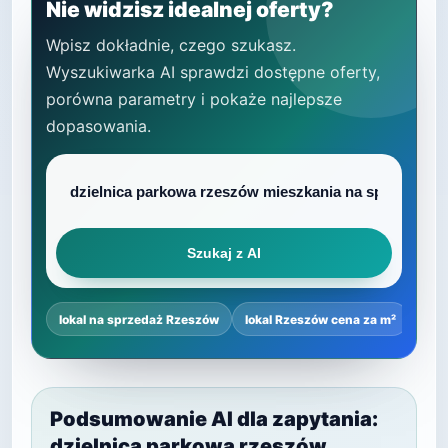
Nie widzisz idealnej oferty?
Wpisz dokładnie, czego szukasz.
Wyszukiwarka AI sprawdzi dostępne oferty,
porówna parametry i pokaże najlepsze
dopasowania.
Szukaj z AI
lokal na sprzedaż Rzeszów
lokal Rzeszów cena za m²
najl
Podsumowanie AI dla zapytania:
dzielnica parkowa rzeszów