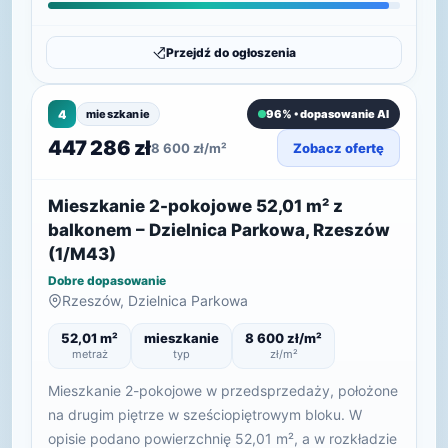
Przejdź do ogłoszenia
4
mieszkanie
96% • dopasowanie AI
447 286 zł
8 600 zł/m²
Zobacz ofertę
Mieszkanie 2-pokojowe 52,01 m² z
balkonem – Dzielnica Parkowa, Rzeszów
(1/M43)
Dobre dopasowanie
Rzeszów, Dzielnica Parkowa
52,01 m²
mieszkanie
8 600 zł/m²
metraż
typ
zł/m²
Mieszkanie 2-pokojowe w przedsprzedaży, położone
na drugim piętrze w sześciopiętrowym bloku. W
opisie podano powierzchnię 52,01 m², a w rozkładzie