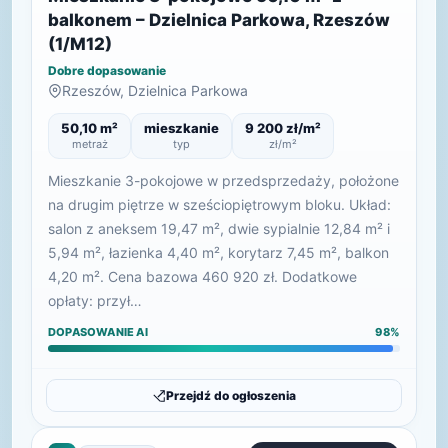
balkonem – Dzielnica Parkowa, Rzeszów
(1/M12)
Dobre dopasowanie
Rzeszów, Dzielnica Parkowa
50,10 m²
mieszkanie
9 200 zł/m²
metraż
typ
zł/m²
Mieszkanie 3-pokojowe w przedsprzedaży, położone
na drugim piętrze w sześciopiętrowym bloku. Układ:
salon z aneksem 19,47 m², dwie sypialnie 12,84 m² i
5,94 m², łazienka 4,40 m², korytarz 7,45 m², balkon
4,20 m². Cena bazowa 460 920 zł. Dodatkowe
opłaty: przył…
DOPASOWANIE AI
98%
Przejdź do ogłoszenia