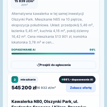
15 839 zł/m²
zł/m²
Alternatywna kawalerka w tej samej inwestycji
Olszynki Park. Mieszkanie N65 na 10 piętrze,
ekspozycja południowa. Układ: przedpokój 5,46 m²,
łazienka 5,45 m², kuchnia 4,16 m², pokój dzienny
16,42 m². Cena mieszkania 513 901 zł, komórka
lokatorska 3,78 m² w cen…
DOPASOWANIE AI
99%
Przejdź do ogłoszenia
2
mieszkanie
98% • dopasowanie AI
545 200 zł
16 932 zł/m²
Zobacz ofertę
Kawalerka N80, Olszynki Park, ul.