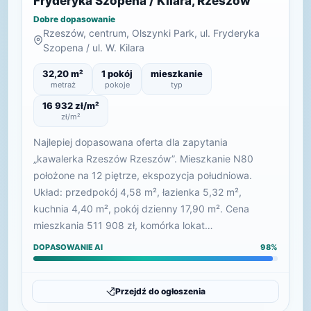
Fryderyka Szopena / Kilara, Rzeszów
Dobre dopasowanie
Rzeszów, centrum, Olszynki Park, ul. Fryderyka
Szopena / ul. W. Kilara
32,20 m²
1 pokój
mieszkanie
metraż
pokoje
typ
16 932 zł/m²
zł/m²
Najlepiej dopasowana oferta dla zapytania
„kawalerka Rzeszów Rzeszów”. Mieszkanie N80
położone na 12 piętrze, ekspozycja południowa.
Układ: przedpokój 4,58 m², łazienka 5,32 m²,
kuchnia 4,40 m², pokój dzienny 17,90 m². Cena
mieszkania 511 908 zł, komórka lokat…
DOPASOWANIE AI
98%
Przejdź do ogłoszenia