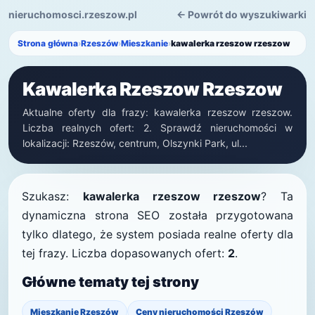
nieruchomosci.rzeszow.pl
← Powrót do wyszukiwarki
Strona główna
›
Rzeszów
›
Mieszkanie
›
kawalerka rzeszow rzeszow
Kawalerka Rzeszow Rzeszow
Aktualne oferty dla frazy: kawalerka rzeszow rzeszow.
Liczba realnych ofert: 2. Sprawdź nieruchomości w
lokalizacji: Rzeszów, centrum, Olszynki Park, ul...
Szukasz:
kawalerka rzeszow rzeszow
? Ta
dynamiczna strona SEO została przygotowana
tylko dlatego, że system posiada realne oferty dla
tej frazy. Liczba dopasowanych ofert:
2
.
Główne tematy tej strony
Mieszkanie Rzeszów
Ceny nieruchomości Rzeszów