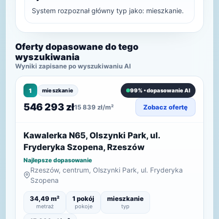
System rozpoznał główny typ jako: mieszkanie.
Oferty dopasowane do tego
wyszukiwania
Wyniki zapisane po wyszukiwaniu AI
1
mieszkanie
99% • dopasowanie AI
546 293 zł
15 839 zł/m²
Zobacz ofertę
Kawalerka N65, Olszynki Park, ul.
Fryderyka Szopena, Rzeszów
Najlepsze dopasowanie
Rzeszów, centrum, Olszynki Park, ul. Fryderyka
Szopena
34,49 m²
1 pokój
mieszkanie
metraż
pokoje
typ