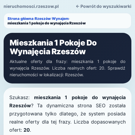
nieruchomosci.rzeszow.pl
← Powrót do wyszukiwarki
Strona główna
›
Rzeszów
›
Wynajem
›
mieszkania 1 pokoje do wynajęcia Rzeszów
Mieszkania 1 Pokoje Do
Wynajęcia Rzeszów
Aktualne oferty dla frazy: mieszkania 1 pokoje do
wynajęcia Rzeszów. Liczba realnych ofert: 20. Sprawdź
nieruchomości w lokalizacji: Rzeszów.
Szukasz:
mieszkania 1 pokoje do wynajęcia
Rzeszów
? Ta dynamiczna strona SEO została
przygotowana tylko dlatego, że system posiada
realne oferty dla tej frazy. Liczba dopasowanych
ofert:
20
.