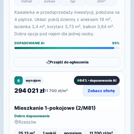
metraż
pokoje
typ
zł/m²
Kawalerka w przedsprzedaży inwestycji, położona na
4 piętrze. Układ: pokój dzienny z aneksem 18 m²,
łazienka 3,4 m², korytarz 3,73 m², balkon 3,64 m².
Dobra opcja pod najem dla jednej osoby.
DOPASOWANIE AI
95%
Przejdź do ogłoszenia
6
wynajem
94% • dopasowanie AI
294 021 zł
11 700 zł/m²
Zobacz ofertę
Mieszkanie 1-pokojowe (2/M81)
Dobre dopasowanie
Rzeszów
25,13 m²
1 pokój
wynajem
11 700 zł/m²