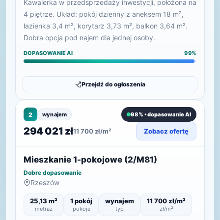
Kawalerka w przedsprzedaży inwestycji, położona na
4 piętrze. Układ: pokój dzienny z aneksem 18 m²,
łazienka 3,4 m², korytarz 3,73 m², balkon 3,64 m².
Dobra opcja pod najem dla jednej osoby.
DOPASOWANIE AI
99%
Przejdź do ogłoszenia
2
wynajem
98% • dopasowanie AI
294 021 zł
11 700 zł/m²
Zobacz ofertę
Mieszkanie 1-pokojowe (2/M81)
Dobre dopasowanie
Rzeszów
25,13 m²
1 pokój
wynajem
11 700 zł/m²
metraż
pokoje
typ
zł/m²