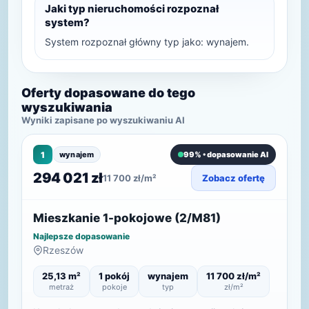
Jaki typ nieruchomości rozpoznał
system?
System rozpoznał główny typ jako: wynajem.
Oferty dopasowane do tego
wyszukiwania
Wyniki zapisane po wyszukiwaniu AI
1
wynajem
99% • dopasowanie AI
294 021 zł
11 700 zł/m²
Zobacz ofertę
Mieszkanie 1-pokojowe (2/M81)
Najlepsze dopasowanie
Rzeszów
25,13 m²
1 pokój
wynajem
11 700 zł/m²
metraż
pokoje
typ
zł/m²