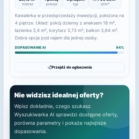
metraż
pokoje
typ
zł/m²
Kawalerka w przedsprzedaży inwestycji, położona na
4 piętrze. Układ: pokój dzienny z aneksem 18 m²,
łazienka 3,4 m², korytarz 3,73 m², balkon 3,64 m².
Dobra opcja pod najem dla jednej osoby.
DOPASOWANIE AI
94%
Przejdź do ogłoszenia
Nie widzisz idealnej oferty?
Wpisz dokładnie, czego szukasz.
Wyszukiwarka AI sprawdzi dostępne oferty,
porówna parametry i pokaże najlepsze
dopasowania.