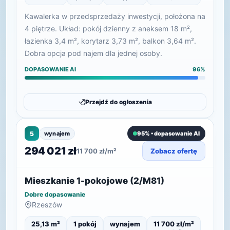
Kawalerka w przedsprzedaży inwestycji, położona na
4 piętrze. Układ: pokój dzienny z aneksem 18 m²,
łazienka 3,4 m², korytarz 3,73 m², balkon 3,64 m².
Dobra opcja pod najem dla jednej osoby.
DOPASOWANIE AI
96%
Przejdź do ogłoszenia
5
wynajem
95% • dopasowanie AI
294 021 zł
11 700 zł/m²
Zobacz ofertę
Mieszkanie 1-pokojowe (2/M81)
Dobre dopasowanie
Rzeszów
25,13 m²
1 pokój
wynajem
11 700 zł/m²