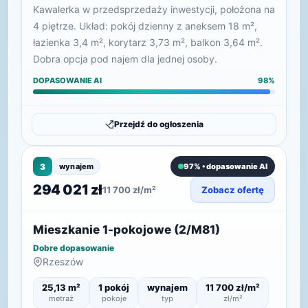
Kawalerka w przedsprzedaży inwestycji, położona na
4 piętrze. Układ: pokój dzienny z aneksem 18 m²,
łazienka 3,4 m², korytarz 3,73 m², balkon 3,64 m².
Dobra opcja pod najem dla jednej osoby.
DOPASOWANIE AI
98%
Przejdź do ogłoszenia
3
wynajem
97% • dopasowanie AI
294 021 zł
11 700 zł/m²
Zobacz ofertę
Mieszkanie 1-pokojowe (2/M81)
Dobre dopasowanie
Rzeszów
25,13 m²
1 pokój
wynajem
11 700 zł/m²
metraż
pokoje
typ
zł/m²