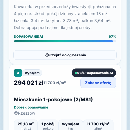
Kawalerka w przedsprzedaży inwestycji, położona na
4 piętrze. Układ: pokój dzienny z aneksem 18 m²,
łazienka 3,4 m², korytarz 3,73 m², balkon 3,64 m².
Dobra opcja pod najem dla jednej osoby.
DOPASOWANIE AI
97%
Przejdź do ogłoszenia
4
wynajem
96% • dopasowanie AI
294 021 zł
11 700 zł/m²
Zobacz ofertę
Mieszkanie 1-pokojowe (2/M81)
Dobre dopasowanie
Rzeszów
25,13 m²
1 pokój
wynajem
11 700 zł/m²
metraż
pokoje
typ
zł/m²