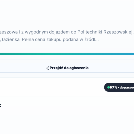
zeszowa i z wygodnym dojazdem do Politechniki Rzeszowskiej. 
a, łazienka. Pełna cena zakupu podana w źródl…
Przejdź do ogłoszenia
97% • dopasow
k