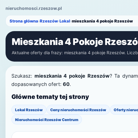
nieruchomosci.rzeszow.pl
Strona główna
›
Rzeszów
›
Lokal
›
mieszkania 4 pokoje Rzeszów
Mieszkania 4 Pokoje Rzesz
Aktualne oferty dla frazy: mieszkania 4 pokoje Rzeszów. Liczba
Szukasz:
mieszkania 4 pokoje Rzeszów
? Ta dynami
dopasowanych ofert:
60
.
Główne tematy tej strony
Lokal Rzeszów
Ceny nieruchomości Rzeszów
Oferty nieru
Nieruchomości Rzeszów Centrum