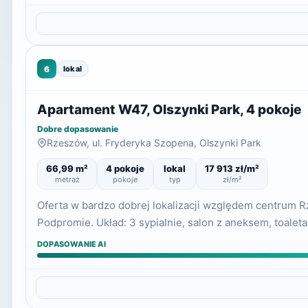
6
lokal
Apartament W47, Olszynki Park, 4 pokoje
Dobre dopasowanie
Rzeszów, ul. Fryderyka Szopena, Olszynki Park
66,99 m²
4 pokoje
lokal
17 913 zł/m²
metraż
pokoje
typ
zł/m²
Oferta w bardzo dobrej lokalizacji względem centrum R
Podpromie. Układ: 3 sypialnie, salon z aneksem, toalet
DOPASOWANIE AI