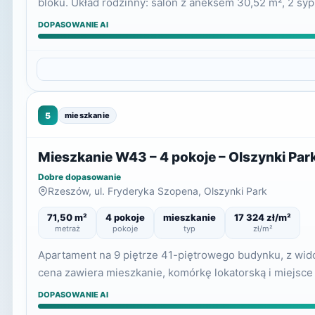
bloku. Układ rodzinny: salon z aneksem 30,52 m², 2 sypi
DOPASOWANIE AI
5
mieszkanie
Mieszkanie W43 – 4 pokoje – Olszynki Par
Dobre dopasowanie
Rzeszów, ul. Fryderyka Szopena, Olszynki Park
71,50 m²
4 pokoje
mieszkanie
17 324 zł/m²
metraż
pokoje
typ
zł/m²
Apartament na 9 piętrze 41-piętrowego budynku, z wid
cena zawiera mieszkanie, komórkę lokatorską i miejsc
DOPASOWANIE AI