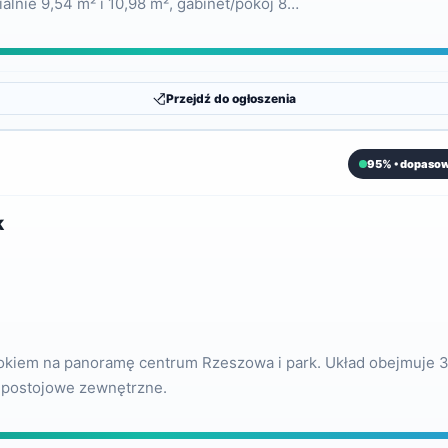
alnie 9,54 m² i 10,98 m², gabinet/pokój 8…
Przejdź do ogłoszenia
95% • dopasow
k
okiem na panoramę centrum Rzeszowa i park. Układ obejmuje 3
e postojowe zewnętrzne.