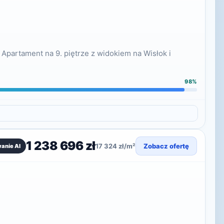
Apartament na 9. piętrze z widokiem na Wisłok i
98%
1 238 696 zł
17 324 zł/m²
Zobacz ofertę
anie AI