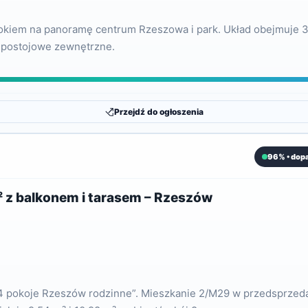
okiem na panoramę centrum Rzeszowa i park. Układ obejmuje 3
e postojowe zewnętrzne.
Przejdź do ogłoszenia
96% • dop
 z balkonem i tarasem – Rzeszów
 4 pokoje Rzeszów rodzinne”. Mieszkanie 2/M29 w przedsprzedaż