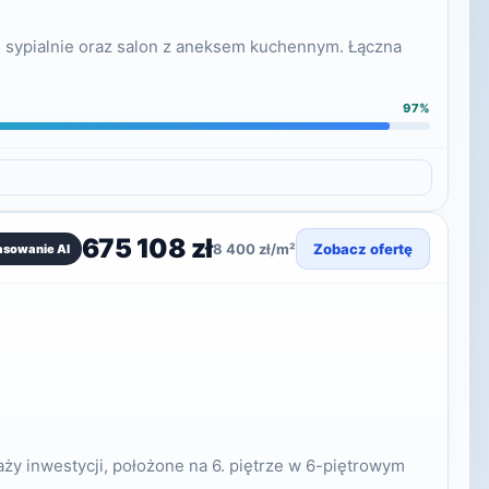
 sypialnie oraz salon z aneksem kuchennym. Łączna
97%
675 108 zł
8 400 zł/m²
Zobacz ofertę
asowanie AI
y inwestycji, położone na 6. piętrze w 6-piętrowym