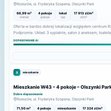
Rzeszów, ul. Fryderyka Szopena, Olszynki Park
66,99 m²
4 pokoje
lokal
17 913 zł/m²
metraż
pokoje
typ
zł/m²
Oferta w bardzo dobrej lokalizacji względem centrum R
Podpromie. Układ: 3 sypialnie, salon z aneksem, toalet
DOPASOWANIE AI
3
mieszkanie
Mieszkanie W43 – 4 pokoje – Olszynki Par
Dobre dopasowanie
Rzeszów, ul. Fryderyka Szopena, Olszynki Park
71,50 m²
4 pokoje
mieszkanie
17 324 zł/m²