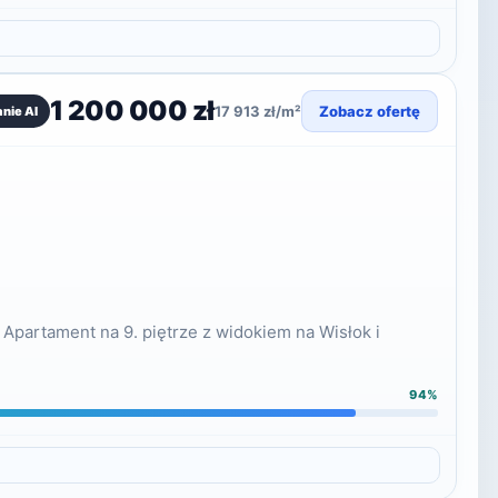
1 200 000 zł
17 913 zł/m²
Zobacz ofertę
nie AI
Apartament na 9. piętrze z widokiem na Wisłok i
94%