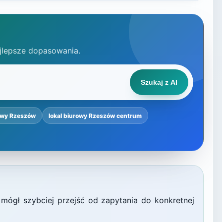
jlepsze dopasowania.
Szukaj z AI
owy Rzeszów
lokal biurowy Rzeszów centrum
 mógł szybciej przejść od zapytania do konkretnej