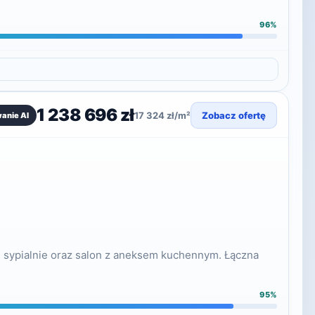
96%
1 238 696 zł
17 324 zł/m²
Zobacz ofertę
anie AI
 sypialnie oraz salon z aneksem kuchennym. Łączna
95%