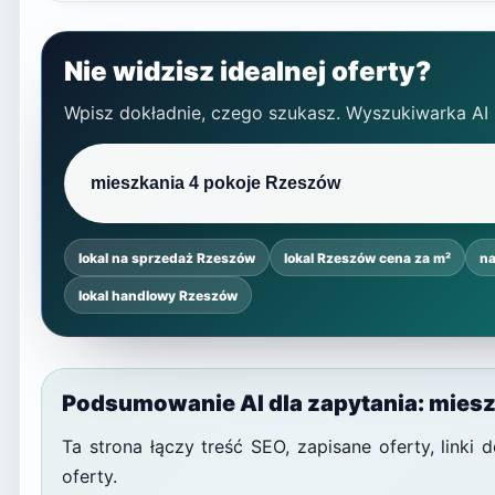
Nie widzisz idealnej oferty?
Wpisz dokładnie, czego szukasz. Wyszukiwarka AI
lokal na sprzedaż Rzeszów
lokal Rzeszów cena za m²
na
lokal handlowy Rzeszów
Podsumowanie AI dla zapytania: mies
Ta strona łączy treść SEO, zapisane oferty, link
oferty.