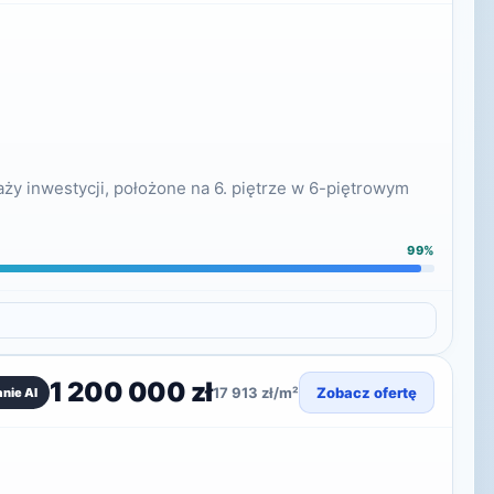
y inwestycji, położone na 6. piętrze w 6-piętrowym
99%
1 200 000 zł
17 913 zł/m²
Zobacz ofertę
nie AI