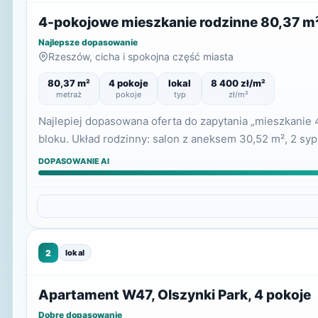
4-pokojowe mieszkanie rodzinne 80,37 m²
Najlepsze dopasowanie
Rzeszów, cicha i spokojna część miasta
80,37 m²
4 pokoje
lokal
8 400 zł/m²
metraż
pokoje
typ
zł/m²
Najlepiej dopasowana oferta do zapytania „mieszkanie
bloku. Układ rodzinny: salon z aneksem 30,52 m², 2 sypi
DOPASOWANIE AI
2
lokal
Apartament W47, Olszynki Park, 4 pokoje
Dobre dopasowanie