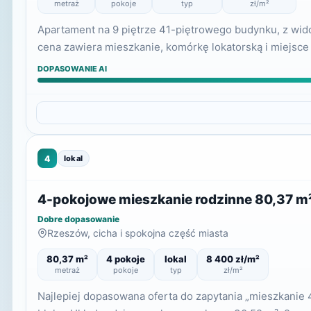
metraż
pokoje
typ
zł/m²
Apartament na 9 piętrze 41-piętrowego budynku, z wid
cena zawiera mieszkanie, komórkę lokatorską i miejsc
DOPASOWANIE AI
4
lokal
4-pokojowe mieszkanie rodzinne 80,37 m²
Dobre dopasowanie
Rzeszów, cicha i spokojna część miasta
80,37 m²
4 pokoje
lokal
8 400 zł/m²
metraż
pokoje
typ
zł/m²
Najlepiej dopasowana oferta do zapytania „mieszkanie