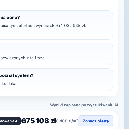
dnia cena?
pisanych ofertach wynosi około 1 037 935 zł.
t powiązanych z tą frazą.
zpoznał system?
ko: lokal.
Wyniki zapisane po wyszukiwaniu AI
675 108 zł
8 400 zł/m²
Zobacz ofertę
asowanie AI