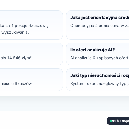
Jaka jest orientacyjna śre
szkania 4 pokoje Rzeszów”,
Orientacyjna średnia cena w za
ne wyszukiwania.
Ile ofert analizuje AI?
oło 14 546 zł/m².
AI analizuje 6 zapisanych ofer
Jaki typ nieruchomości ro
mieście Rzeszów.
System rozpoznał główny typ ja
99% • dop