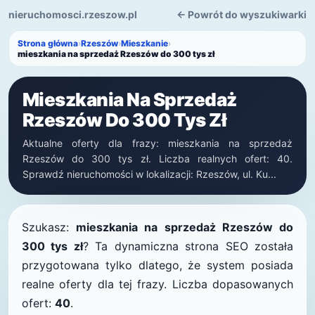
nieruchomosci.rzeszow.pl
← Powrót do wyszukiwarki
Strona główna
›
Rzeszów
›
Mieszkanie
›
mieszkania na sprzedaż Rzeszów do 300 tys zł
Mieszkania Na Sprzedaż
Rzeszów Do 300 Tys Zł
Aktualne oferty dla frazy: mieszkania na sprzedaż
Rzeszów do 300 tys zł. Liczba realnych ofert: 40.
Sprawdź nieruchomości w lokalizacji: Rzeszów, ul. Ku...
Szukasz:
mieszkania na sprzedaż Rzeszów do
300 tys zł
? Ta dynamiczna strona SEO została
przygotowana tylko dlatego, że system posiada
realne oferty dla tej frazy. Liczba dopasowanych
ofert:
40
.