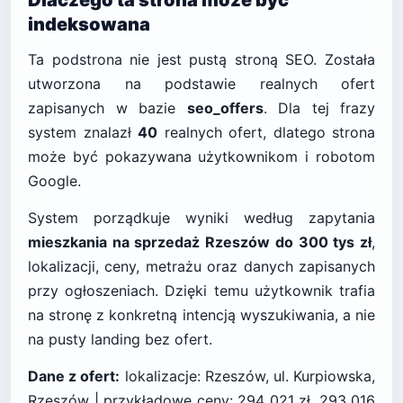
Dlaczego ta strona może być
indeksowana
Ta podstrona nie jest pustą stroną SEO. Została
utworzona na podstawie realnych ofert
zapisanych w bazie
seo_offers
. Dla tej frazy
system znalazł
40
realnych ofert, dlatego strona
może być pokazywana użytkownikom i robotom
Google.
System porządkuje wyniki według zapytania
mieszkania na sprzedaż Rzeszów do 300 tys zł
,
lokalizacji, ceny, metrażu oraz danych zapisanych
przy ogłoszeniach. Dzięki temu użytkownik trafia
na stronę z konkretną intencją wyszukiwania, a nie
na pusty landing bez ofert.
Dane z ofert:
lokalizacje: Rzeszów, ul. Kurpiowska,
Rzeszów | przykładowe ceny: 294 021 zł, 293 016