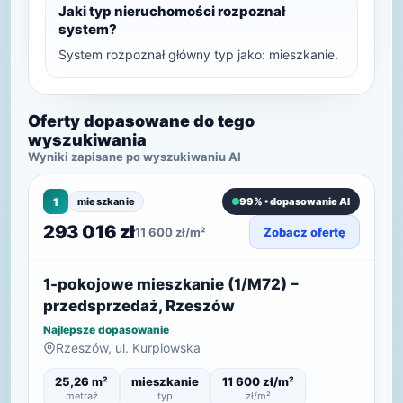
Jaki typ nieruchomości rozpoznał
system?
System rozpoznał główny typ jako: mieszkanie.
Oferty dopasowane do tego
wyszukiwania
Wyniki zapisane po wyszukiwaniu AI
1
mieszkanie
99% • dopasowanie AI
293 016 zł
11 600 zł/m²
Zobacz ofertę
1-pokojowe mieszkanie (1/M72) –
przedsprzedaż, Rzeszów
Najlepsze dopasowanie
Rzeszów, ul. Kurpiowska
25,26 m²
mieszkanie
11 600 zł/m²
metraż
typ
zł/m²