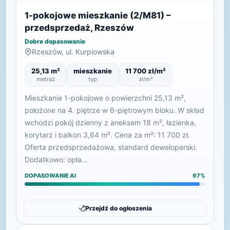
1-pokojowe mieszkanie (2/M81) –
przedsprzedaż, Rzeszów
Dobre dopasowanie
Rzeszów, ul. Kurpiowska
25,13 m²
mieszkanie
11 700 zł/m²
metraż
typ
zł/m²
Mieszkanie 1-pokojowe o powierzchni 25,13 m²,
położone na 4. piętrze w 6-piętrowym bloku. W skład
wchodzi pokój dzienny z aneksem 18 m², łazienka,
korytarz i balkon 3,64 m². Cena za m²: 11 700 zł.
Oferta przedsprzedażowa, standard deweloperski.
Dodatkowo: opła…
DOPASOWANIE AI
97%
Przejdź do ogłoszenia