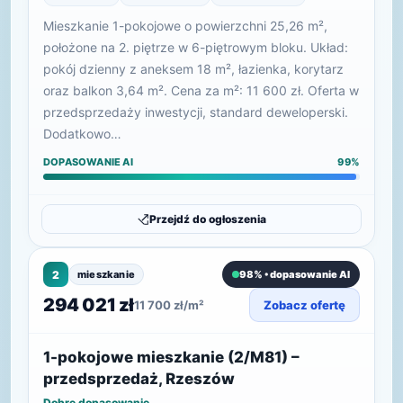
Mieszkanie 1-pokojowe o powierzchni 25,26 m²,
położone na 2. piętrze w 6-piętrowym bloku. Układ:
pokój dzienny z aneksem 18 m², łazienka, korytarz
oraz balkon 3,64 m². Cena za m²: 11 600 zł. Oferta w
przedsprzedaży inwestycji, standard deweloperski.
Dodatkowo…
DOPASOWANIE AI
99%
Przejdź do ogłoszenia
2
mieszkanie
98% • dopasowanie AI
294 021 zł
11 700 zł/m²
Zobacz ofertę
1-pokojowe mieszkanie (2/M81) –
przedsprzedaż, Rzeszów
Dobre dopasowanie