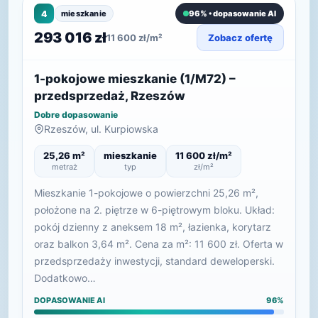
4
mieszkanie
96% • dopasowanie AI
293 016 zł
11 600 zł/m²
Zobacz ofertę
1-pokojowe mieszkanie (1/M72) –
przedsprzedaż, Rzeszów
Dobre dopasowanie
Rzeszów, ul. Kurpiowska
25,26 m²
mieszkanie
11 600 zł/m²
metraż
typ
zł/m²
Mieszkanie 1-pokojowe o powierzchni 25,26 m²,
położone na 2. piętrze w 6-piętrowym bloku. Układ:
pokój dzienny z aneksem 18 m², łazienka, korytarz
oraz balkon 3,64 m². Cena za m²: 11 600 zł. Oferta w
przedsprzedaży inwestycji, standard deweloperski.
Dodatkowo…
DOPASOWANIE AI
96%