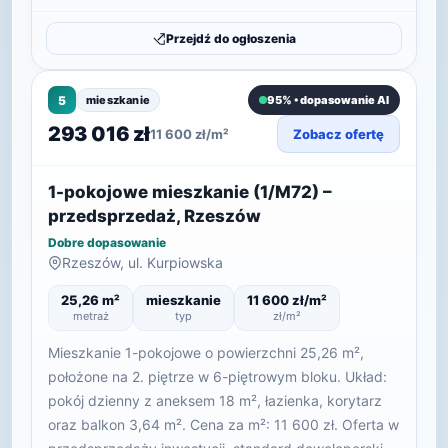
Przejdź do ogłoszenia
5
mieszkanie
95% • dopasowanie AI
293 016 zł
11 600 zł/m²
Zobacz ofertę
1-pokojowe mieszkanie (1/M72) –
przedsprzedaż, Rzeszów
Dobre dopasowanie
Rzeszów, ul. Kurpiowska
25,26 m²
mieszkanie
11 600 zł/m²
metraż
typ
zł/m²
Mieszkanie 1-pokojowe o powierzchni 25,26 m²,
położone na 2. piętrze w 6-piętrowym bloku. Układ:
pokój dzienny z aneksem 18 m², łazienka, korytarz
oraz balkon 3,64 m². Cena za m²: 11 600 zł. Oferta w