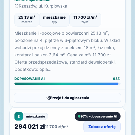
Rzeszów, ul. Kurpiowska
25,13 m²
mieszkanie
11 700 zł/m²
metraż
typ
zł/m²
Mieszkanie 1-pokojowe o powierzchni 25,13 m²,
położone na 4. piętrze w 6-piętrowym bloku. W skład
wchodzi pokój dzienny z aneksem 18 m², łazienka,
korytarz i balkon 3,64 m². Cena za m²: 11 700 zł.
Oferta przedsprzedażowa, standard deweloperski.
Dodatkowo: opła…
DOPASOWANIE AI
98%
Przejdź do ogłoszenia
3
mieszkanie
97% • dopasowanie AI
294 021 zł
11 700 zł/m²
Zobacz ofertę