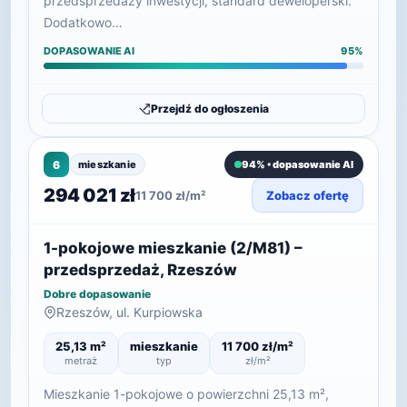
przedsprzedaży inwestycji, standard deweloperski.
Dodatkowo…
DOPASOWANIE AI
95%
Przejdź do ogłoszenia
6
mieszkanie
94% • dopasowanie AI
294 021 zł
11 700 zł/m²
Zobacz ofertę
1-pokojowe mieszkanie (2/M81) –
przedsprzedaż, Rzeszów
Dobre dopasowanie
Rzeszów, ul. Kurpiowska
25,13 m²
mieszkanie
11 700 zł/m²
metraż
typ
zł/m²
Mieszkanie 1-pokojowe o powierzchni 25,13 m²,