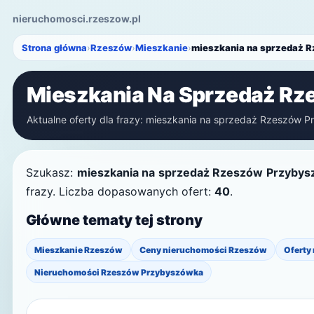
nieruchomosci.rzeszow.pl
Strona główna
›
Rzeszów
›
Mieszkanie
›
mieszkania na sprzedaż 
Mieszkania Na Sprzedaż R
Aktualne oferty dla frazy: mieszkania na sprzedaż Rzeszów Pr
Szukasz:
mieszkania na sprzedaż Rzeszów Przyby
frazy. Liczba dopasowanych ofert:
40
.
Główne tematy tej strony
Mieszkanie Rzeszów
Ceny nieruchomości Rzeszów
Oferty
Nieruchomości Rzeszów Przybyszówka