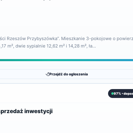
ości Rzeszów Przybyszówka”. Mieszkanie 3-pokojowe o powierz
7 m², dwie sypialnie 12,62 m² i 14,28 m², ła…
Przejdź do ogłoszenia
97% • dopa
przedaż inwestycji