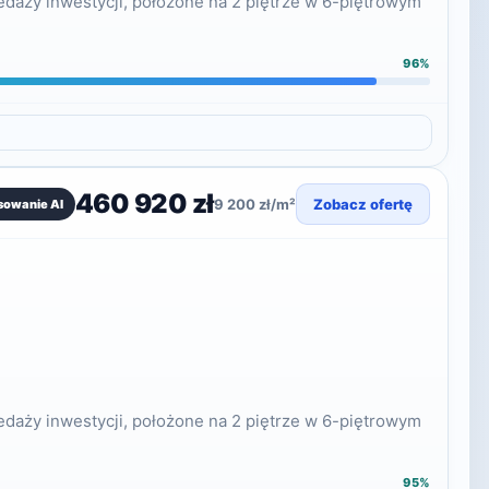
daży inwestycji, położone na 2 piętrze w 6-piętrowym
96%
460 920 zł
9 200 zł/m²
Zobacz ofertę
sowanie AI
daży inwestycji, położone na 2 piętrze w 6-piętrowym
95%