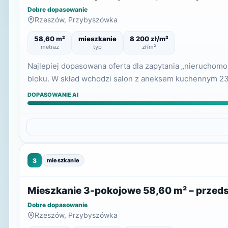
Dobre dopasowanie
Rzeszów, Przybyszówka
58,60 m²
mieszkanie
8 200 zł/m²
metraż
typ
zł/m²
Najlepiej dopasowana oferta dla zapytania „nieruchom
bloku. W skład wchodzi salon z aneksem kuchennym 23,1
DOPASOWANIE AI
3
mieszkanie
Mieszkanie 3-pokojowe 58,60 m² – przeds
Dobre dopasowanie
Rzeszów, Przybyszówka