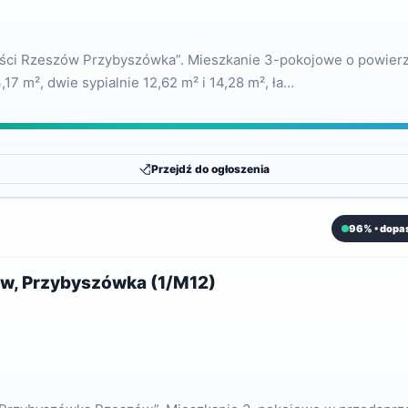
ości Rzeszów Przybyszówka”. Mieszkanie 3-pokojowe o powierz
7 m², dwie sypialnie 12,62 m² i 14,28 m², ła…
Przejdź do ogłoszenia
96% • dopa
ów, Przybyszówka (1/M12)