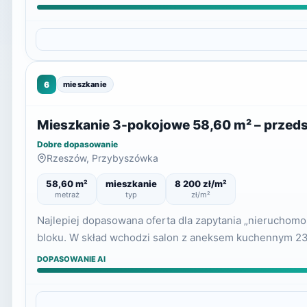
6
mieszkanie
Mieszkanie 3-pokojowe 58,60 m² – przeds
Dobre dopasowanie
Rzeszów, Przybyszówka
58,60 m²
mieszkanie
8 200 zł/m²
metraż
typ
zł/m²
Najlepiej dopasowana oferta dla zapytania „nieruchom
bloku. W skład wchodzi salon z aneksem kuchennym 23,1
DOPASOWANIE AI