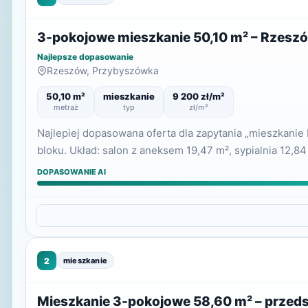
3-pokojowe mieszkanie 50,10 m² – Rzesz
Najlepsze dopasowanie
Rzeszów, Przybyszówka
50,10 m²
mieszkanie
9 200 zł/m²
metraż
typ
zł/m²
Najlepiej dopasowana oferta dla zapytania „mieszkani
bloku. Układ: salon z aneksem 19,47 m², sypialnia 12,84
DOPASOWANIE AI
2
mieszkanie
Mieszkanie 3-pokojowe 58,60 m² – przeds