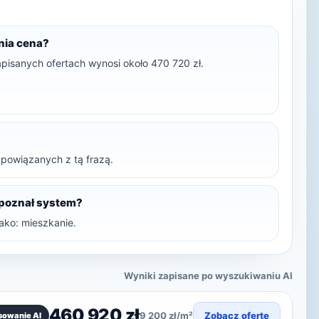
dnia cena?
apisanych ofertach wynosi około 470 720 zł.
t powiązanych z tą frazą.
zpoznał system?
ako: mieszkanie.
Wyniki zapisane po wyszukiwaniu AI
460 920 zł
9 200 zł/m²
Zobacz ofertę
sowanie AI