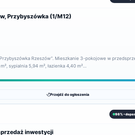
ów, Przybyszówka (1/M12)
e Przybyszówka Rzeszów”. Mieszkanie 3-pokojowe w przedsprze
 m², sypialnia 5,94 m², łazienka 4,40 m²…
Przejdź do ogłoszenia
98% • dopa
przedaż inwestycji