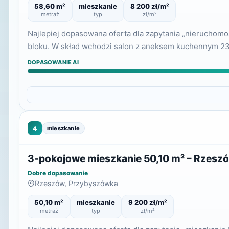
58,60 m²
mieszkanie
8 200 zł/m²
metraż
typ
zł/m²
Najlepiej dopasowana oferta dla zapytania „nieruchom
bloku. W skład wchodzi salon z aneksem kuchennym 23,1
DOPASOWANIE AI
4
mieszkanie
3-pokojowe mieszkanie 50,10 m² – Rzesz
Dobre dopasowanie
Rzeszów, Przybyszówka
50,10 m²
mieszkanie
9 200 zł/m²
metraż
typ
zł/m²