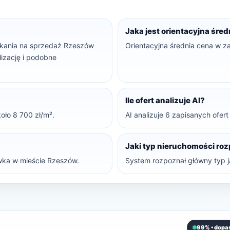
Jaka jest orientacyjna śre
eszkania na sprzedaż Rzeszów
Orientacyjna średnia cena w z
lizację i podobne
Ile ofert analizuje AI?
oło 8 700 zł/m².
AI analizuje 6 zapisanych ofer
Jaki typ nieruchomości ro
ka w mieście Rzeszów.
System rozpoznał główny typ j
99% • dopa