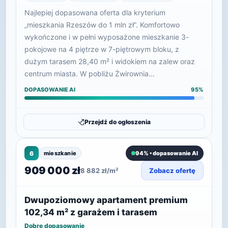
Najlepiej dopasowana oferta dla kryterium
„mieszkania Rzeszów do 1 mln zł”. Komfortowo
wykończone i w pełni wyposażone mieszkanie 3-
pokojowe na 4 piętrze w 7-piętrowym bloku, z
dużym tarasem 28,40 m² i widokiem na zalew oraz
centrum miasta. W pobliżu Żwirownia…
DOPASOWANIE AI
95%
Przejdź do ogłoszenia
6
mieszkanie
94% • dopasowanie AI
909 000 zł
8 882 zł/m²
Zobacz ofertę
Dwupoziomowy apartament premium
102,34 m² z garażem i tarasem
Dobre dopasowanie