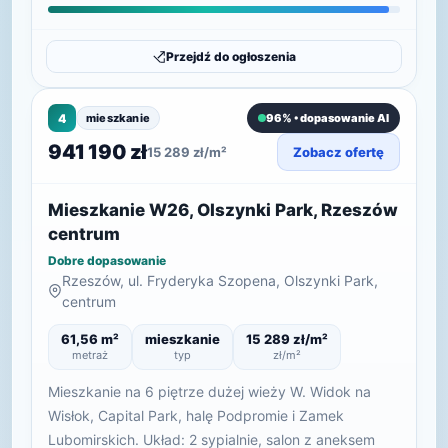
Przejdź do ogłoszenia
4
mieszkanie
96% • dopasowanie AI
941 190 zł
15 289 zł/m²
Zobacz ofertę
Mieszkanie W26, Olszynki Park, Rzeszów
centrum
Dobre dopasowanie
Rzeszów, ul. Fryderyka Szopena, Olszynki Park,
centrum
61,56 m²
mieszkanie
15 289 zł/m²
metraż
typ
zł/m²
Mieszkanie na 6 piętrze dużej wieży W. Widok na
Wisłok, Capital Park, halę Podpromie i Zamek
Lubomirskich. Układ: 2 sypialnie, salon z aneksem