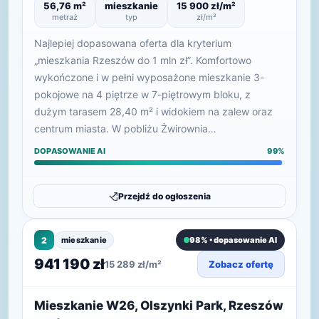
56,76 m²
mieszkanie
15 900 zł/m²
metraż
typ
zł/m²
Najlepiej dopasowana oferta dla kryterium
„mieszkania Rzeszów do 1 mln zł”. Komfortowo
wykończone i w pełni wyposażone mieszkanie 3-
pokojowe na 4 piętrze w 7-piętrowym bloku, z
dużym tarasem 28,40 m² i widokiem na zalew oraz
centrum miasta. W pobliżu Żwirownia…
DOPASOWANIE AI
99%
Przejdź do ogłoszenia
2
mieszkanie
98% • dopasowanie AI
941 190 zł
15 289 zł/m²
Zobacz ofertę
Mieszkanie W26, Olszynki Park, Rzeszów