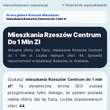
nieruchomosci.rzeszow.pl
← Powrót do wyszukiwarki
Strona główna
›
Rzeszów
›
Mieszkanie
›
mieszkania Rzeszów Centrum do 1 mln zł
Mieszkania Rzeszów Centrum
Do 1 Mln Zł
Aktualne oferty dla frazy: mieszkania Rzeszów Centrum
do 1 mln zł. Liczba realnych ofert: 44. Sprawdź
nieruchomości w lokalizacji: Rzeszów, ul. Grabskie...
Szukasz:
mieszkania Rzeszów Centrum do 1 mln
zł
? Ta dynamiczna strona SEO została
przygotowana tylko dlatego, że system posiada
realne oferty dla tej frazy. Liczba dopasowanych
ofert:
44
.