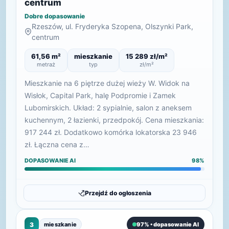
centrum
Dobre dopasowanie
Rzeszów, ul. Fryderyka Szopena, Olszynki Park,
centrum
61,56 m²
mieszkanie
15 289 zł/m²
metraż
typ
zł/m²
Mieszkanie na 6 piętrze dużej wieży W. Widok na
Wisłok, Capital Park, halę Podpromie i Zamek
Lubomirskich. Układ: 2 sypialnie, salon z aneksem
kuchennym, 2 łazienki, przedpokój. Cena mieszkania:
917 244 zł. Dodatkowo komórka lokatorska 23 946
zł. Łączna cena z…
DOPASOWANIE AI
98%
Przejdź do ogłoszenia
3
mieszkanie
97% • dopasowanie AI