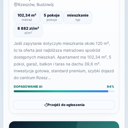
Rzeszów, Budziwój
102,34 m²
5 pokoje
mieszkanie
metraż
pokoje
typ
8 882 zł/m²
zł/m²
Jeśli zapytanie dotyczyło mieszkania około 120 m²,
to ta oferta jest najbliższa metrażowo spośród
dostępnych mieszkań. Apartament ma 102,34 m², 5
pokoi, garaż, balkon i taras na dachu 39,6 m².
Inwestycja gotowa, standard premium, szybki dojazd
do centrum Rzesz…
DOPASOWANIE AI
94%
Przejdź do ogłoszenia