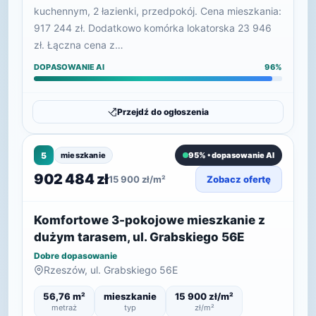
kuchennym, 2 łazienki, przedpokój. Cena mieszkania:
917 244 zł. Dodatkowo komórka lokatorska 23 946
zł. Łączna cena z…
DOPASOWANIE AI
96%
Przejdź do ogłoszenia
5
mieszkanie
95% • dopasowanie AI
902 484 zł
15 900 zł/m²
Zobacz ofertę
Komfortowe 3-pokojowe mieszkanie z
dużym tarasem, ul. Grabskiego 56E
Dobre dopasowanie
Rzeszów, ul. Grabskiego 56E
56,76 m²
mieszkanie
15 900 zł/m²
metraż
typ
zł/m²