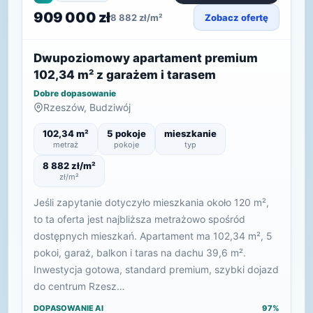
909 000 zł
8 882 zł/m²
Zobacz ofertę
Dwupoziomowy apartament premium
102,34 m² z garażem i tarasem
Dobre dopasowanie
Rzeszów, Budziwój
102,34 m²
5 pokoje
mieszkanie
metraż
pokoje
typ
8 882 zł/m²
zł/m²
Jeśli zapytanie dotyczyło mieszkania około 120 m²,
to ta oferta jest najbliższa metrażowo spośród
dostępnych mieszkań. Apartament ma 102,34 m², 5
pokoi, garaż, balkon i taras na dachu 39,6 m².
Inwestycja gotowa, standard premium, szybki dojazd
do centrum Rzesz…
DOPASOWANIE AI
97%