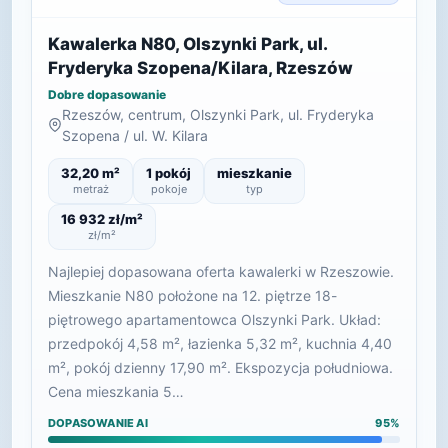
Kawalerka N80, Olszynki Park, ul.
Fryderyka Szopena/Kilara, Rzeszów
Dobre dopasowanie
Rzeszów, centrum, Olszynki Park, ul. Fryderyka
Szopena / ul. W. Kilara
32,20 m²
1 pokój
mieszkanie
metraż
pokoje
typ
16 932 zł/m²
zł/m²
Najlepiej dopasowana oferta kawalerki w Rzeszowie.
Mieszkanie N80 położone na 12. piętrze 18-
piętrowego apartamentowca Olszynki Park. Układ:
przedpokój 4,58 m², łazienka 5,32 m², kuchnia 4,40
m², pokój dzienny 17,90 m². Ekspozycja południowa.
Cena mieszkania 5…
DOPASOWANIE AI
95%