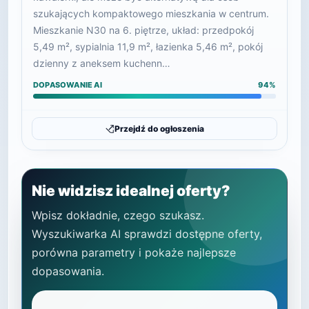
szukających kompaktowego mieszkania w centrum.
Mieszkanie N30 na 6. piętrze, układ: przedpokój
5,49 m², sypialnia 11,9 m², łazienka 5,46 m², pokój
dzienny z aneksem kuchenn…
DOPASOWANIE AI
94%
Przejdź do ogłoszenia
Nie widzisz idealnej oferty?
Wpisz dokładnie, czego szukasz.
Wyszukiwarka AI sprawdzi dostępne oferty,
porówna parametry i pokaże najlepsze
dopasowania.