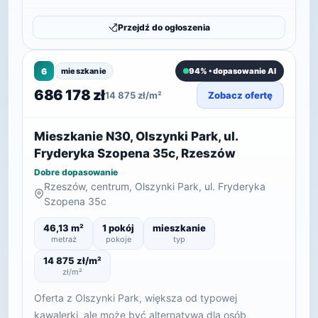
Przejdź do ogłoszenia
6
mieszkanie
94% • dopasowanie AI
686 178 zł
14 875 zł/m²
Zobacz ofertę
Mieszkanie N30, Olszynki Park, ul.
Fryderyka Szopena 35c, Rzeszów
Dobre dopasowanie
Rzeszów, centrum, Olszynki Park, ul. Fryderyka
Szopena 35c
46,13 m²
1 pokój
mieszkanie
metraż
pokoje
typ
14 875 zł/m²
zł/m²
Oferta z Olszynki Park, większa od typowej
kawalerki, ale może być alternatywą dla osób