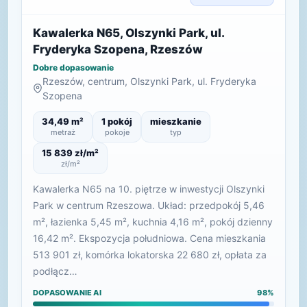
Kawalerka N65, Olszynki Park, ul.
Fryderyka Szopena, Rzeszów
Dobre dopasowanie
Rzeszów, centrum, Olszynki Park, ul. Fryderyka
Szopena
34,49 m²
1 pokój
mieszkanie
metraż
pokoje
typ
15 839 zł/m²
zł/m²
Kawalerka N65 na 10. piętrze w inwestycji Olszynki
Park w centrum Rzeszowa. Układ: przedpokój 5,46
m², łazienka 5,45 m², kuchnia 4,16 m², pokój dzienny
16,42 m². Ekspozycja południowa. Cena mieszkania
513 901 zł, komórka lokatorska 22 680 zł, opłata za
podłącz…
DOPASOWANIE AI
98%