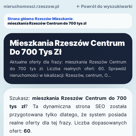
nieruchomosci.rzeszow.pl
← Powrót do wyszukiwarki
Strona główna
›
Rzeszów
›
Mieszkanie
›
mieszkania Rzeszów Centrum do 700 tys zł
Mieszkania Rzeszów Centrum
Do 700 Tys Zł
Aktualne oferty dla frazy: mieszkania Rzeszów Centrum
do 700 tys zł. Liczba realnych ofert: 60. Sprawdź
nieruchomości w lokalizacji: Rzeszów, centrum, O...
Szukasz:
mieszkania Rzeszów Centrum do 700
tys zł
? Ta dynamiczna strona SEO została
przygotowana tylko dlatego, że system posiada
realne oferty dla tej frazy. Liczba dopasowanych
ofert:
60
.