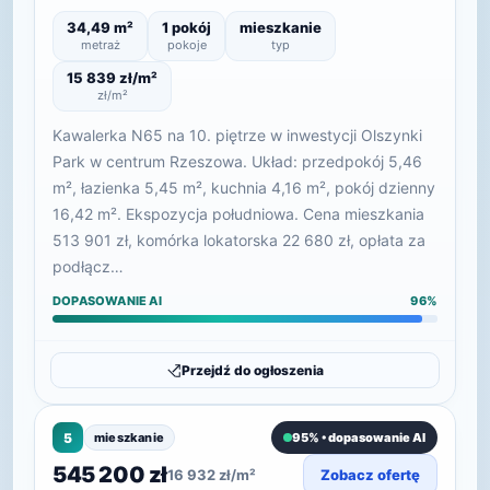
34,49 m²
1 pokój
mieszkanie
metraż
pokoje
typ
15 839 zł/m²
zł/m²
Kawalerka N65 na 10. piętrze w inwestycji Olszynki
Park w centrum Rzeszowa. Układ: przedpokój 5,46
m², łazienka 5,45 m², kuchnia 4,16 m², pokój dzienny
16,42 m². Ekspozycja południowa. Cena mieszkania
513 901 zł, komórka lokatorska 22 680 zł, opłata za
podłącz…
DOPASOWANIE AI
96%
Przejdź do ogłoszenia
5
mieszkanie
95% • dopasowanie AI
545 200 zł
16 932 zł/m²
Zobacz ofertę