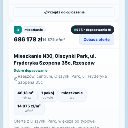
Przejdź do ogłoszenia
3
mieszkanie
97% • dopasowanie AI
686 178 zł
14 875 zł/m²
Zobacz ofertę
Mieszkanie N30, Olszynki Park, ul.
Fryderyka Szopena 35c, Rzeszów
Dobre dopasowanie
Rzeszów, centrum, Olszynki Park, ul. Fryderyka
Szopena 35c
46,13 m²
1 pokój
mieszkanie
metraż
pokoje
typ
14 875 zł/m²
zł/m²
Oferta z Olszynki Park, większa od typowej
kawalerki, ale może być alternatywą dla osób