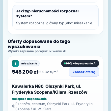
Jaki typ nieruchomości rozpoznał
system?
System rozpoznał główny typ jako: mieszkanie.
Oferty dopasowane do tego
wyszukiwania
Wyniki zapisane po wyszukiwaniu AI
1
mieszkanie
99% • dopasowanie AI
545 200 zł
16 932 zł/m²
Zobacz ofertę
Kawalerka N80, Olszynki Park, ul.
Fryderyka Szopena/Kilara, Rzeszów
Najlepsze dopasowanie
Rzeszów, centrum, Olszynki Park, ul. Fryderyka
Szopena / ul. W. Kilara