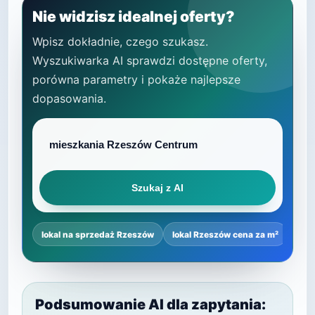
Nie widzisz idealnej oferty?
Wpisz dokładnie, czego szukasz.
Wyszukiwarka AI sprawdzi dostępne oferty,
porówna parametry i pokaże najlepsze
dopasowania.
Szukaj z AI
lokal na sprzedaż Rzeszów
lokal Rzeszów cena za m²
najl
Podsumowanie AI dla zapytania: