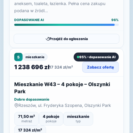
aneksem, toaleta, łazienka. Pełna cena zakupu
podana w źródl…
DOPASOWANIE AI
96%
Przejdź do ogłoszenia
5
mieszkanie
95% • dopasowanie AI
1 238 696 zł
17 324 zł/m²
Zobacz ofertę
Mieszkanie W43 – 4 pokoje – Olszynki
Park
Dobre dopasowanie
Rzeszów, ul. Fryderyka Szopena, Olszynki Park
71,50 m²
4 pokoje
mieszkanie
metraż
pokoje
typ
17 324 zł/m²