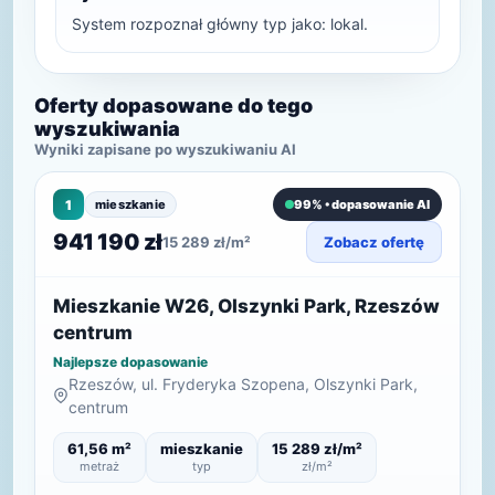
System rozpoznał główny typ jako: lokal.
Oferty dopasowane do tego
wyszukiwania
Wyniki zapisane po wyszukiwaniu AI
1
mieszkanie
99% • dopasowanie AI
941 190 zł
15 289 zł/m²
Zobacz ofertę
Mieszkanie W26, Olszynki Park, Rzeszów
centrum
Najlepsze dopasowanie
Rzeszów, ul. Fryderyka Szopena, Olszynki Park,
centrum
61,56 m²
mieszkanie
15 289 zł/m²
metraż
typ
zł/m²