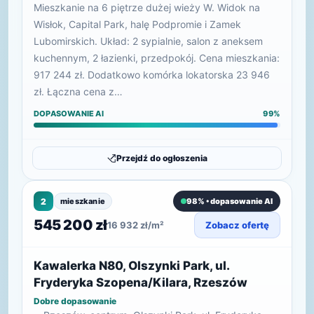
Mieszkanie na 6 piętrze dużej wieży W. Widok na
Wisłok, Capital Park, halę Podpromie i Zamek
Lubomirskich. Układ: 2 sypialnie, salon z aneksem
kuchennym, 2 łazienki, przedpokój. Cena mieszkania:
917 244 zł. Dodatkowo komórka lokatorska 23 946
zł. Łączna cena z…
DOPASOWANIE AI
99%
Przejdź do ogłoszenia
2
mieszkanie
98% • dopasowanie AI
545 200 zł
16 932 zł/m²
Zobacz ofertę
Kawalerka N80, Olszynki Park, ul.
Fryderyka Szopena/Kilara, Rzeszów
Dobre dopasowanie