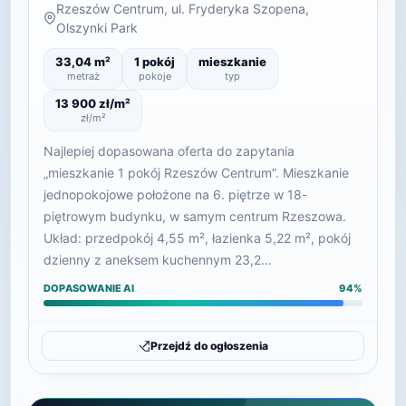
Rzeszów Centrum, ul. Fryderyka Szopena,
Olszynki Park
33,04 m²
1 pokój
mieszkanie
metraż
pokoje
typ
13 900 zł/m²
zł/m²
Najlepiej dopasowana oferta do zapytania
„mieszkanie 1 pokój Rzeszów Centrum”. Mieszkanie
jednopokojowe położone na 6. piętrze w 18-
piętrowym budynku, w samym centrum Rzeszowa.
Układ: przedpokój 4,55 m², łazienka 5,22 m², pokój
dzienny z aneksem kuchennym 23,2…
DOPASOWANIE AI
94%
Przejdź do ogłoszenia