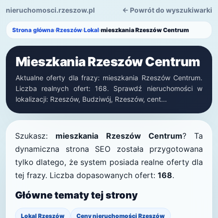
nieruchomosci.rzeszow.pl
← Powrót do wyszukiwarki
Strona główna
›
Rzeszów
›
Lokal
›
mieszkania Rzeszów Centrum
Mieszkania Rzeszów Centrum
Aktualne oferty dla frazy: mieszkania Rzeszów Centrum.
Liczba realnych ofert: 168. Sprawdź nieruchomości w
lokalizacji: Rzeszów, Budziwój, Rzeszów, cent...
Szukasz:
mieszkania Rzeszów Centrum
? Ta
dynamiczna strona SEO została przygotowana
tylko dlatego, że system posiada realne oferty dla
tej frazy. Liczba dopasowanych ofert:
168
.
Główne tematy tej strony
Lokal Rzeszów
Ceny nieruchomości Rzeszów