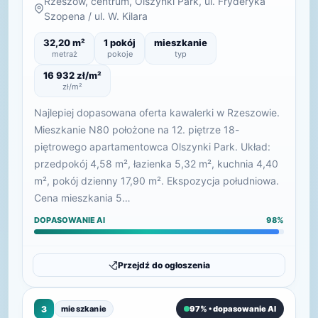
Rzeszów, centrum, Olszynki Park, ul. Fryderyka
Szopena / ul. W. Kilara
32,20 m²
1 pokój
mieszkanie
metraż
pokoje
typ
16 932 zł/m²
zł/m²
Najlepiej dopasowana oferta kawalerki w Rzeszowie.
Mieszkanie N80 położone na 12. piętrze 18-
piętrowego apartamentowca Olszynki Park. Układ:
przedpokój 4,58 m², łazienka 5,32 m², kuchnia 4,40
m², pokój dzienny 17,90 m². Ekspozycja południowa.
Cena mieszkania 5…
DOPASOWANIE AI
98%
Przejdź do ogłoszenia
3
mieszkanie
97% • dopasowanie AI