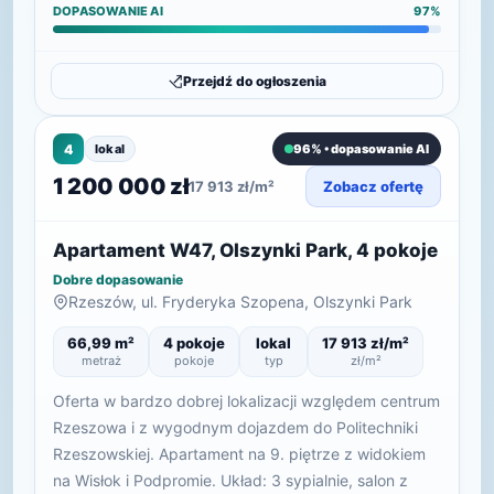
DOPASOWANIE AI
97%
Przejdź do ogłoszenia
4
lokal
96% • dopasowanie AI
1 200 000 zł
17 913 zł/m²
Zobacz ofertę
Apartament W47, Olszynki Park, 4 pokoje
Dobre dopasowanie
Rzeszów, ul. Fryderyka Szopena, Olszynki Park
66,99 m²
4 pokoje
lokal
17 913 zł/m²
metraż
pokoje
typ
zł/m²
Oferta w bardzo dobrej lokalizacji względem centrum
Rzeszowa i z wygodnym dojazdem do Politechniki
Rzeszowskiej. Apartament na 9. piętrze z widokiem
na Wisłok i Podpromie. Układ: 3 sypialnie, salon z