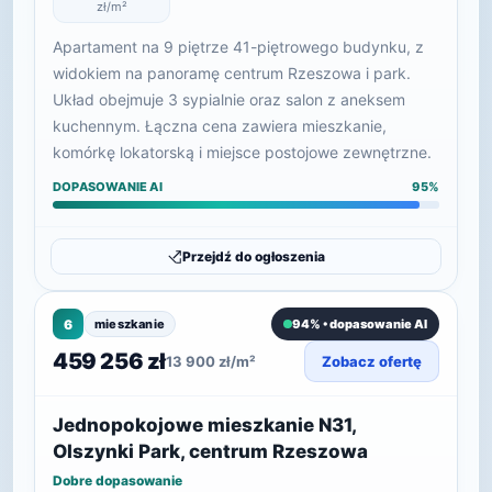
zł/m²
Apartament na 9 piętrze 41-piętrowego budynku, z
widokiem na panoramę centrum Rzeszowa i park.
Układ obejmuje 3 sypialnie oraz salon z aneksem
kuchennym. Łączna cena zawiera mieszkanie,
komórkę lokatorską i miejsce postojowe zewnętrzne.
DOPASOWANIE AI
95%
Przejdź do ogłoszenia
6
mieszkanie
94% • dopasowanie AI
459 256 zł
13 900 zł/m²
Zobacz ofertę
Jednopokojowe mieszkanie N31,
Olszynki Park, centrum Rzeszowa
Dobre dopasowanie