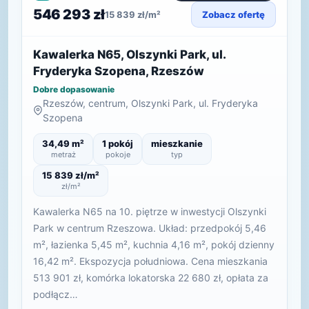
546 293 zł
15 839 zł/m²
Zobacz ofertę
Kawalerka N65, Olszynki Park, ul.
Fryderyka Szopena, Rzeszów
Dobre dopasowanie
Rzeszów, centrum, Olszynki Park, ul. Fryderyka
Szopena
34,49 m²
1 pokój
mieszkanie
metraż
pokoje
typ
15 839 zł/m²
zł/m²
Kawalerka N65 na 10. piętrze w inwestycji Olszynki
Park w centrum Rzeszowa. Układ: przedpokój 5,46
m², łazienka 5,45 m², kuchnia 4,16 m², pokój dzienny
16,42 m². Ekspozycja południowa. Cena mieszkania
513 901 zł, komórka lokatorska 22 680 zł, opłata za
podłącz…