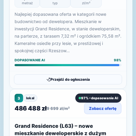
metraż
typ
zł/m²
Najlepiej dopasowana oferta w kategorii nowe
budownictwo od dewelopera. Mieszkanie w
inwestycji Grand Residence, w stanie deweloperskim,
na parterze, z tarasem 7,32 m² i ogródkiem 75,58 m².
Kameralne osiedle przy lesie, w prestiżowej i
spokojnej części Rzeszow…
DOPASOWANIE AI
98%
Przejdź do ogłoszenia
3
lokal
97% • dopasowanie AI
486 488 zł
9 699 zł/m²
Zobacz ofertę
Grand Residence (L63) – nowe
mieszkanie deweloperskie z dużym