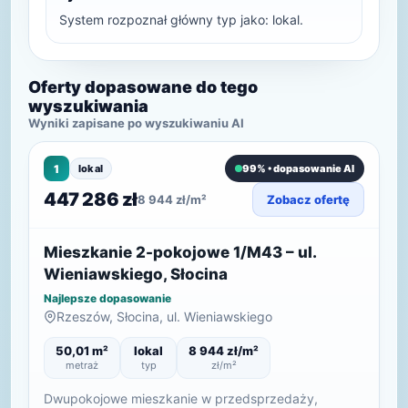
System rozpoznał główny typ jako: lokal.
Oferty dopasowane do tego
wyszukiwania
Wyniki zapisane po wyszukiwaniu AI
1
lokal
99% • dopasowanie AI
447 286 zł
8 944 zł/m²
Zobacz ofertę
Mieszkanie 2-pokojowe 1/M43 – ul.
Wieniawskiego, Słocina
Najlepsze dopasowanie
Rzeszów, Słocina, ul. Wieniawskiego
50,01 m²
lokal
8 944 zł/m²
metraż
typ
zł/m²
Dwupokojowe mieszkanie w przedsprzedaży,