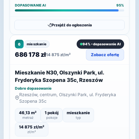
DOPASOWANIE AI
95%
Przejdź do ogłoszenia
6
mieszkanie
94% • dopasowanie AI
686 178 zł
14 875 zł/m²
Zobacz ofertę
Mieszkanie N30, Olszynki Park, ul.
Fryderyka Szopena 35c, Rzeszów
Dobre dopasowanie
Rzeszów, centrum, Olszynki Park, ul. Fryderyka
Szopena 35c
46,13 m²
1 pokój
mieszkanie
metraż
pokoje
typ
14 875 zł/m²
zł/m²