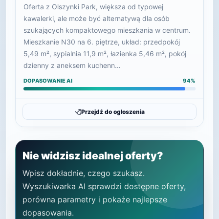
Oferta z Olszynki Park, większa od typowej
kawalerki, ale może być alternatywą dla osób
szukających kompaktowego mieszkania w centrum.
Mieszkanie N30 na 6. piętrze, układ: przedpokój
5,49 m², sypialnia 11,9 m², łazienka 5,46 m², pokój
dzienny z aneksem kuchenn…
DOPASOWANIE AI
94%
Przejdź do ogłoszenia
Nie widzisz idealnej oferty?
Wpisz dokładnie, czego szukasz.
Wyszukiwarka AI sprawdzi dostępne oferty,
porówna parametry i pokaże najlepsze
dopasowania.