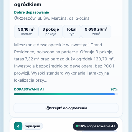
ogródkiem
Dobre dopasowanie
Rzeszów, ul. Św. Marcina, os. Słocina
50,16 m²
3 pokoje
lokal
9 699 zł/m²
metraż
pokoje
typ
zł/m²
Mieszkanie deweloperskie w inwestycji Grand
Residence, położone na parterze. Oferuje 3 pokoje,
taras 7,32 m² oraz bardzo duży ogródek 130,79 m².
Inwestycja bezpośrednio od dewelopera, bez PCC i
prowizji. Wysoki standard wykonania i atrakcyjna
lokalizacja przy…
DOPASOWANIE AI
97%
Przejdź do ogłoszenia
4
wynajem
96% • dopasowanie AI