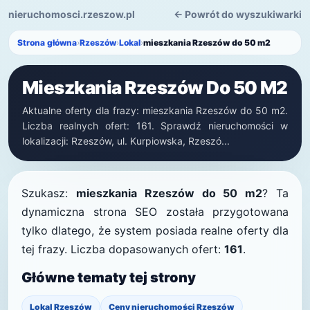
nieruchomosci.rzeszow.pl
← Powrót do wyszukiwarki
Strona główna
›
Rzeszów
›
Lokal
›
mieszkania Rzeszów do 50 m2
Mieszkania Rzeszów Do 50 M2
Aktualne oferty dla frazy: mieszkania Rzeszów do 50 m2.
Liczba realnych ofert: 161. Sprawdź nieruchomości w
lokalizacji: Rzeszów, ul. Kurpiowska, Rzeszó...
Szukasz:
mieszkania Rzeszów do 50 m2
? Ta
dynamiczna strona SEO została przygotowana
tylko dlatego, że system posiada realne oferty dla
tej frazy. Liczba dopasowanych ofert:
161
.
Główne tematy tej strony
Lokal Rzeszów
Ceny nieruchomości Rzeszów