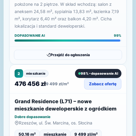
położone na 2 piętrze. W skład wchodzą: salon z
aneksem 24,58 m², sypialnia 13,83 m², łazienka 7,19
m², korytarz 6,40 m² oraz balkon 4,20 m². Cicha
lokalizacja i standard deweloperski.
DOPASOWANIE AI
99%
Przejdź do ogłoszenia
2
mieszkanie
98% • dopasowanie AI
476 456 zł
9 499 zł/m²
Zobacz ofertę
Grand Residence (L71) – nowe
mieszkanie deweloperskie z ogródkiem
Dobre dopasowanie
Rzeszów, ul. Św. Marcina, os. Słocina
50,16 m²
mieszkanie
9 499 zł/m²