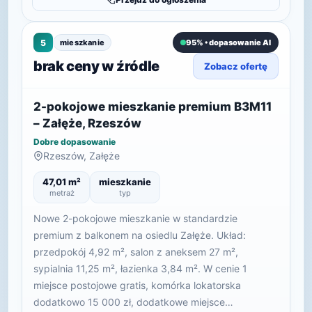
5
mieszkanie
95% • dopasowanie AI
brak ceny w źródle
Zobacz ofertę
2-pokojowe mieszkanie premium B3M11
– Załęże, Rzeszów
Dobre dopasowanie
Rzeszów, Załęże
47,01 m²
mieszkanie
metraż
typ
Nowe 2-pokojowe mieszkanie w standardzie
premium z balkonem na osiedlu Załęże. Układ:
przedpokój 4,92 m², salon z aneksem 27 m²,
sypialnia 11,25 m², łazienka 3,84 m². W cenie 1
miejsce postojowe gratis, komórka lokatorska
dodatkowo 15 000 zł, dodatkowe miejsce…