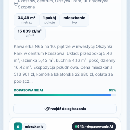
Rzeszów, centrum, Olszynki Park, ul. Fryderyka
Szopena
34,49 m²
1 pokój
mieszkanie
metraż
pokoje
typ
15 839 zł/m²
zł/m²
Kawalerka N65 na 10. piętrze w inwestycji Olszynki
Park w centrum Rzeszowa. Układ: przedpokój 5,46
m², łazienka 5,45 m², kuchnia 4,16 m², pokój dzienny
16,42 m². Ekspozycja południowa. Cena mieszkania
513 901 zł, komórka lokatorska 22 680 zł, opłata za
podłącz…
DOPASOWANIE AI
95%
Przejdź do ogłoszenia
6
mieszkanie
94% • dopasowanie AI