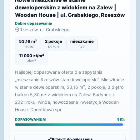
Nowe mieszkanie w stanie
deweloperskim z widokiem na Zalew |
Wooden House | ul. Grabskiego, Rzeszów
Dobre dopasowanie
Rzeszów, ul. Grabskiego
53,16 m²
2 pokoje
mieszkanie
metraż
pokoje
typ
11 000 zł/m²
zł/m²
Najlepiej dopasowana oferta dla zapytania
„mieszkanie Rzeszów stan deweloperski”. Mieszkanie
w stanie deweloperskim, 53,16 m², 2 pokoje, 3 piętro,
balkon 5,30 m² z widokiem na Zalew. Budynek z
2021 roku, winda, nowoczesna inwestycja Wooden
House. Dodatkowo spr…
DOPASOWANIE AI
98%
Przejdź do ogłoszenia