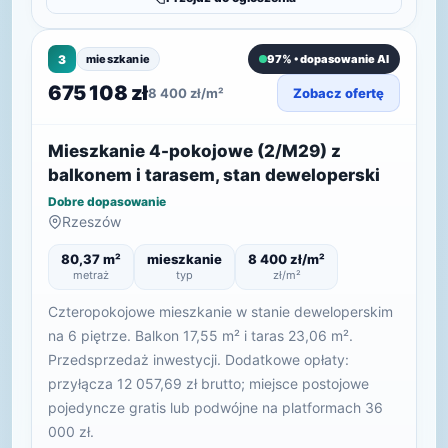
3
mieszkanie
97% • dopasowanie AI
675 108 zł
8 400 zł/m²
Zobacz ofertę
Mieszkanie 4-pokojowe (2/M29) z
balkonem i tarasem, stan deweloperski
Dobre dopasowanie
Rzeszów
80,37 m²
mieszkanie
8 400 zł/m²
metraż
typ
zł/m²
Czteropokojowe mieszkanie w stanie deweloperskim
na 6 piętrze. Balkon 17,55 m² i taras 23,06 m².
Przedsprzedaż inwestycji. Dodatkowe opłaty:
przyłącza 12 057,69 zł brutto; miejsce postojowe
pojedyncze gratis lub podwójne na platformach 36
000 zł.