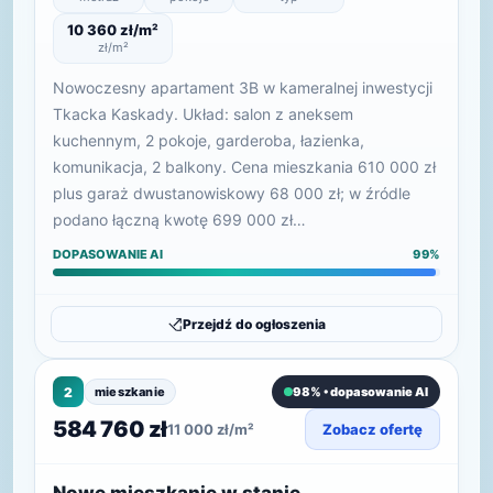
10 360 zł/m²
zł/m²
Nowoczesny apartament 3B w kameralnej inwestycji
Tkacka Kaskady. Układ: salon z aneksem
kuchennym, 2 pokoje, garderoba, łazienka,
komunikacja, 2 balkony. Cena mieszkania 610 000 zł
plus garaż dwustanowiskowy 68 000 zł; w źródle
podano łączną kwotę 699 000 zł…
DOPASOWANIE AI
99%
Przejdź do ogłoszenia
2
mieszkanie
98% • dopasowanie AI
584 760 zł
11 000 zł/m²
Zobacz ofertę