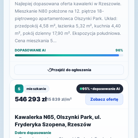
Najlepiej dopasowana oferta kawalerki w Rzeszowie.
Mieszkanie N80 położone na 12. piętrze 18-
piętrowego apartamentowca Olszynki Park. Układ:
przedpokój 4,58 m², łazienka 5,32 m², kuchnia 4,40
m², pokój dzienny 17,90 m². Ekspozycja południowa.
Cena mieszkania 5…
DOPASOWANIE AI
96%
Przejdź do ogłoszenia
5
mieszkanie
95% • dopasowanie AI
546 293 zł
15 839 zł/m²
Zobacz ofertę
Kawalerka N65, Olszynki Park, ul.
Fryderyka Szopena, Rzeszów
Dobre dopasowanie