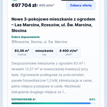
697 704 zł
8 400 zł/m²
Zobacz ofertę
Nowe 3-pokojowe mieszkanie z ogrodem
– Las Marcina, Rzeszów, ul. Św. Marcina,
Słocina
Dobre dopasowanie
Rzeszów, Słocina, ul. Św. Marcina
83,06 m²
mieszkanie
8 400 zł/m²
metraż
typ
zł/m²
Dwupoziomowe mieszkanie z ogrodem 63 m² i
tarasem 12,57 m² w nowoczesnej inwestycji przy
lesie. Ogrzewanie podłogowe na podczerwień,
panele fotowoltaiczne 1,3 kW, klimatyzacja w cenie,
jedno miejsce postojowe w cenie. Możliwość
dokupienia drugiego miejsca za 1…
DOPASOWANIE AI
94%