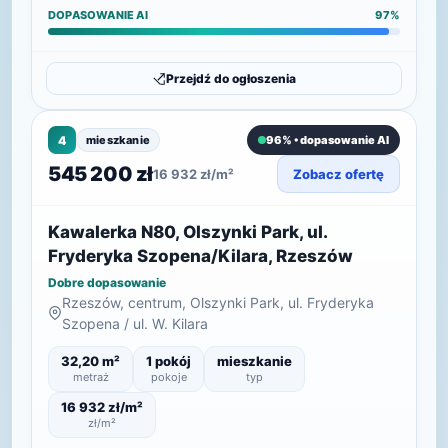
DOPASOWANIE AI
97%
Przejdź do ogłoszenia
4
mieszkanie
96% • dopasowanie AI
545 200 zł
16 932 zł/m²
Zobacz ofertę
Kawalerka N80, Olszynki Park, ul.
Fryderyka Szopena/Kilara, Rzeszów
Dobre dopasowanie
Rzeszów, centrum, Olszynki Park, ul. Fryderyka
Szopena / ul. W. Kilara
32,20 m²
1 pokój
mieszkanie
metraż
pokoje
typ
16 932 zł/m²
zł/m²