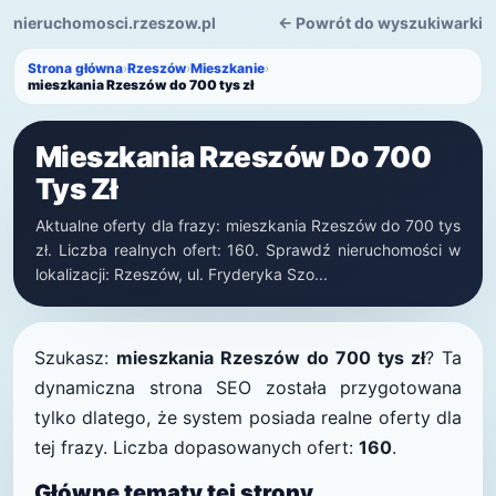
nieruchomosci.rzeszow.pl
← Powrót do wyszukiwarki
Strona główna
›
Rzeszów
›
Mieszkanie
›
mieszkania Rzeszów do 700 tys zł
Mieszkania Rzeszów Do 700
Tys Zł
Aktualne oferty dla frazy: mieszkania Rzeszów do 700 tys
zł. Liczba realnych ofert: 160. Sprawdź nieruchomości w
lokalizacji: Rzeszów, ul. Fryderyka Szo...
Szukasz:
mieszkania Rzeszów do 700 tys zł
? Ta
dynamiczna strona SEO została przygotowana
tylko dlatego, że system posiada realne oferty dla
tej frazy. Liczba dopasowanych ofert:
160
.
Główne tematy tej strony