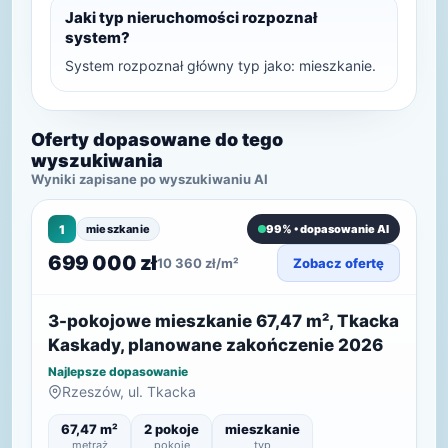
Jaki typ nieruchomości rozpoznał
system?
System rozpoznał główny typ jako: mieszkanie.
Oferty dopasowane do tego
wyszukiwania
Wyniki zapisane po wyszukiwaniu AI
1
mieszkanie
99% • dopasowanie AI
699 000 zł
10 360 zł/m²
Zobacz ofertę
3-pokojowe mieszkanie 67,47 m², Tkacka
Kaskady, planowane zakończenie 2026
Najlepsze dopasowanie
Rzeszów, ul. Tkacka
67,47 m²
2 pokoje
mieszkanie
metraż
pokoje
typ