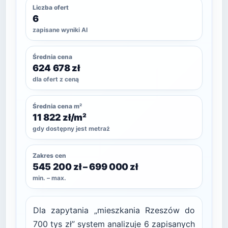
Liczba ofert
6
zapisane wyniki AI
Średnia cena
624 678 zł
dla ofert z ceną
Średnia cena m²
11 822 zł/m²
gdy dostępny jest metraż
Zakres cen
545 200 zł – 699 000 zł
min. – max.
Dla zapytania „mieszkania Rzeszów do
700 tys zł” system analizuje 6 zapisanych