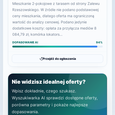
Mieszkanie 2-pokojowe z tarasem od strony Zalewu
Rzeszowskiego. W źródle nie podano podstawowej
ceny mieszkania, dlatego oferta ma ograniczoną
wartość do analizy cenowej. Podano jedynie
dodatkowe koszty: opłata za przyłącza mediów 8
084,79 zł, komórka lokators…
DOPASOWANIE AI
94%
Przejdź do ogłoszenia
Nie widzisz idealnej oferty?
Wpisz dokładnie, czego szukasz.
Wyszukiwarka AI sprawdzi dostępne oferty,
porówna parametry i pokaże najlepsze
dopasowania.