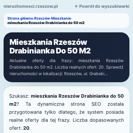
nieruchomosci.rzeszow.pl
← Powrót do wyszukiwarki
Strona główna
›
Rzeszów
›
Mieszkanie
›
mieszkania Rzeszów Drabinianka do 50 m2
Mieszkania Rzeszów
Drabinianka Do 50 M2
Aktualne oferty dla frazy: mieszkania Rzeszów
Drabinianka do 50 m2. Liczba realnych ofert: 20. Sprawdź
nieruchomości w lokalizacji: Rzeszów, ul. Grabski...
Szukasz:
mieszkania Rzeszów Drabinianka do 50
m2
? Ta dynamiczna strona SEO została
przygotowana tylko dlatego, że system posiada
realne oferty dla tej frazy. Liczba dopasowanych
ofert:
20
.