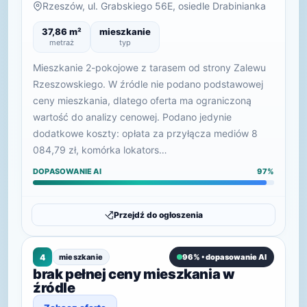
Rzeszów, ul. Grabskiego 56E, osiedle Drabinianka
37,86 m²
mieszkanie
metraż
typ
Mieszkanie 2-pokojowe z tarasem od strony Zalewu
Rzeszowskiego. W źródle nie podano podstawowej
ceny mieszkania, dlatego oferta ma ograniczoną
wartość do analizy cenowej. Podano jedynie
dodatkowe koszty: opłata za przyłącza mediów 8
084,79 zł, komórka lokators…
DOPASOWANIE AI
97%
Przejdź do ogłoszenia
4
mieszkanie
96% • dopasowanie AI
brak pełnej ceny mieszkania w
źródle