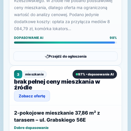
Rzeszowskiego. W źródle nie podano podstawowej
ceny mieszkania, dlatego oferta ma ograniczoną
wartość do analizy cenowej. Podano jedynie
dodatkowe koszty: opłata za przyłącza mediów 8
084,79 zł, komórka lokators…
DOPASOWANIE AI
98%
Przejdź do ogłoszenia
3
mieszkanie
97% • dopasowanie AI
brak pełnej ceny mieszkania w
źródle
Zobacz ofertę
2-pokojowe mieszkanie 37,86 m² z
tarasem – ul. Grabskiego 56E
Dobre dopasowanie