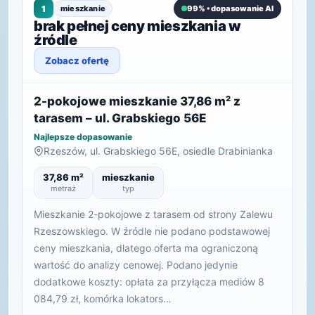
1
mieszkanie
99% • dopasowanie AI
brak pełnej ceny mieszkania w
źródle
Zobacz ofertę
2-pokojowe mieszkanie 37,86 m² z
tarasem – ul. Grabskiego 56E
Najlepsze dopasowanie
Rzeszów, ul. Grabskiego 56E, osiedle Drabinianka
37,86 m²
mieszkanie
metraż
typ
Mieszkanie 2-pokojowe z tarasem od strony Zalewu
Rzeszowskiego. W źródle nie podano podstawowej
ceny mieszkania, dlatego oferta ma ograniczoną
wartość do analizy cenowej. Podano jedynie
dodatkowe koszty: opłata za przyłącza mediów 8
084,79 zł, komórka lokators…