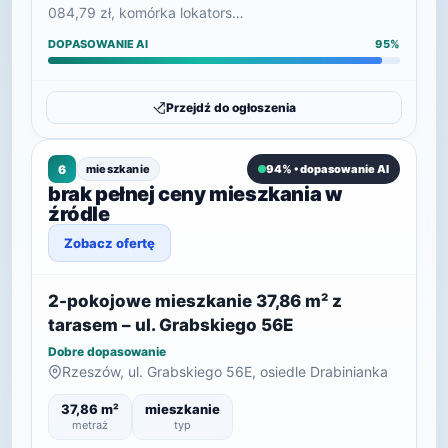
084,79 zł, komórka lokators…
DOPASOWANIE AI
95%
Przejdź do ogłoszenia
6
mieszkanie
94% • dopasowanie AI
brak pełnej ceny mieszkania w
źródle
Zobacz ofertę
2-pokojowe mieszkanie 37,86 m² z
tarasem – ul. Grabskiego 56E
Dobre dopasowanie
Rzeszów, ul. Grabskiego 56E, osiedle Drabinianka
37,86 m²
mieszkanie
metraż
typ