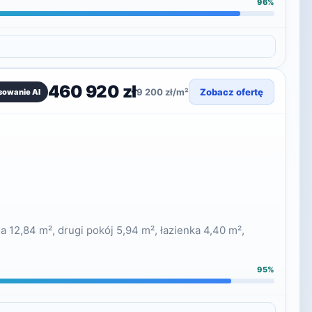
96%
460 920 zł
9 200 zł/m²
Zobacz ofertę
sowanie AI
 12,84 m², drugi pokój 5,94 m², łazienka 4,40 m²,
95%