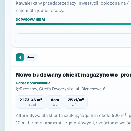
Kawalerka w przedsprzedaży inwestycji, położona na 4 p
najem dla jednej osoby.
DOPASOWANIE AI
4
dom
Nowo budowany obiekt magazynowo-produ
Dobre dopasowanie
Rzeszów, Strefa Dworzysko, ul. Biznesowa 6
2 173,33 m²
dom
25 zł/m²
metraż
typ
zł/m²
Alternatywa dla klienta szukającego hali około 500 m
12 m, trzema bramami segmentowymi, sześcioma wejśc