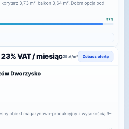
 korytarz 3,73 m², balkon 3,64 m². Dobra opcja pod
97%
+ 23% VAT / miesiąc
25 zł/m²
Zobacz ofertę
szów Dworzysko
czesny obiekt magazynowo-produkcyjny z wysokością 9–