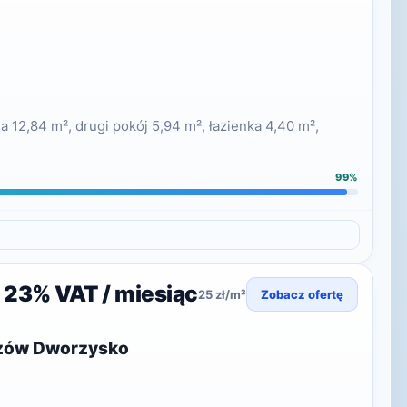
 12,84 m², drugi pokój 5,94 m², łazienka 4,40 m²,
99%
+ 23% VAT / miesiąc
25 zł/m²
Zobacz ofertę
szów Dworzysko