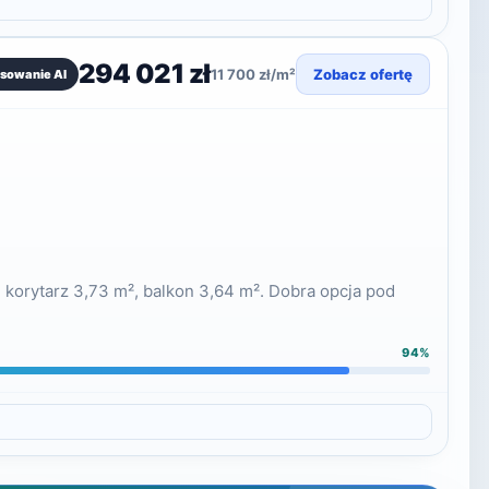
294 021 zł
11 700 zł/m²
Zobacz ofertę
sowanie AI
 korytarz 3,73 m², balkon 3,64 m². Dobra opcja pod
94%