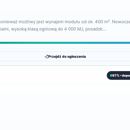
², ponieważ możliwy jest wynajem modułu od ok. 400 m². Nowo
iami, wysoką klasą ogniową do 4 000 MJ, posadzk…
Przejdź do ogłoszenia
97% • dopa