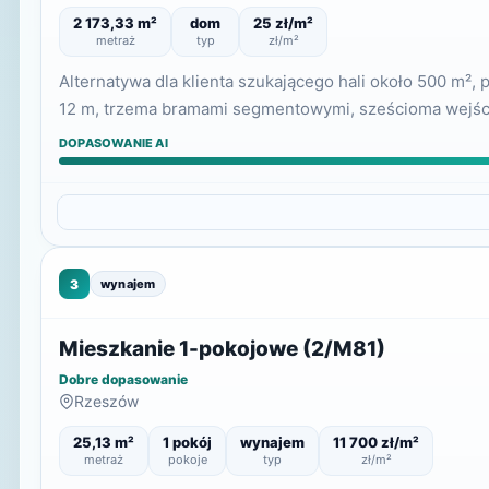
2 173,33 m²
dom
25 zł/m²
metraż
typ
zł/m²
Alternatywa dla klienta szukającego hali około 500 m
12 m, trzema bramami segmentowymi, sześcioma wejśc
DOPASOWANIE AI
3
wynajem
Mieszkanie 1-pokojowe (2/M81)
Dobre dopasowanie
Rzeszów
25,13 m²
1 pokój
wynajem
11 700 zł/m²
metraż
pokoje
typ
zł/m²