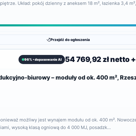
iętrze. Układ: pokój dzienny z aneksem 18 m², łazienka 3,4 m²,
Przejdź do ogłoszenia
54 769,92 zł netto 
96% • dopasowanie AI
kcyjno-biurowy – moduły od ok. 400 m², Rze
², ponieważ możliwy jest wynajem modułu od ok. 400 m². Nowo
iami, wysoką klasą ogniową do 4 000 MJ, posadzk…