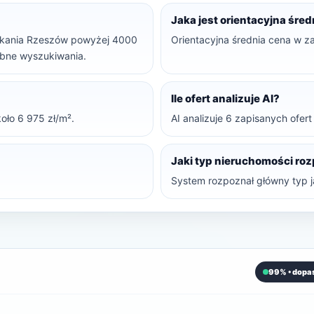
Jaka jest orientacyjna śre
eszkania Rzeszów powyżej 4000
Orientacyjna średnia cena w z
dobne wyszukiwania.
Ile ofert analizuje AI?
oło 6 975 zł/m².
AI analizuje 6 zapisanych ofer
Jaki typ nieruchomości ro
System rozpoznał główny typ j
99% • dopa