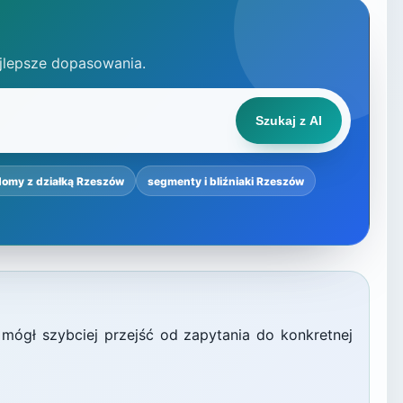
jlepsze dopasowania.
Szukaj z AI
domy z działką Rzeszów
segmenty i bliźniaki Rzeszów
 mógł szybciej przejść od zapytania do konkretnej