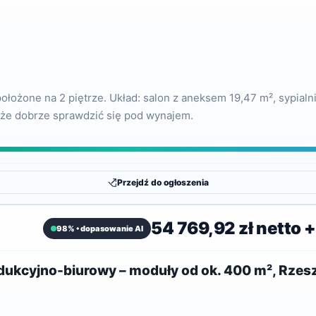
ożone na 2 piętrze. Układ: salon z aneksem 19,47 m², sypialnia
oże dobrze sprawdzić się pod wynajem.
Przejdź do ogłoszenia
54 769,92 zł netto 
98% • dopasowanie AI
kcyjno-biurowy – moduły od ok. 400 m², Rze