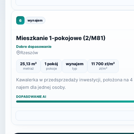
6
wynajem
Mieszkanie 1-pokojowe (2/M81)
Dobre dopasowanie
Rzeszów
25,13 m²
1 pokój
wynajem
11 700 zł/m²
metraż
pokoje
typ
zł/m²
Kawalerka w przedsprzedaży inwestycji, położona na 4 p
najem dla jednej osoby.
DOPASOWANIE AI