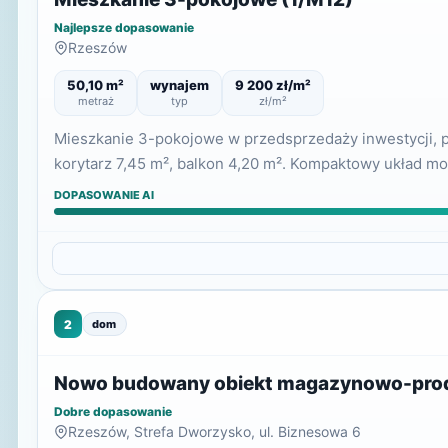
Najlepsze dopasowanie
Rzeszów
50,10 m²
wynajem
9 200 zł/m²
metraż
typ
zł/m²
Mieszkanie 3-pokojowe w przedsprzedaży inwestycji, poł
korytarz 7,45 m², balkon 4,20 m². Kompaktowy układ m
DOPASOWANIE AI
2
dom
Nowo budowany obiekt magazynowo-produ
Dobre dopasowanie
Rzeszów, Strefa Dworzysko, ul. Biznesowa 6