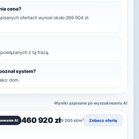
dnia cena?
apisanych ofertach wynosi około 269 904 zł.
t powiązanych z tą frazą.
zpoznał system?
ako: dom.
Wyniki zapisane po wyszukiwaniu AI
460 920 zł
9 200 zł/m²
Zobacz ofertę
sowanie AI