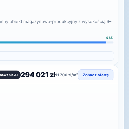
czesny obiekt magazynowo-produkcyjny z wysokością 9–
98%
294 021 zł
11 700 zł/m²
Zobacz ofertę
sowanie AI