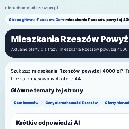
nieruchomosci.rzeszow.pl
Strona główna
›
Rzeszów
›
Dom
›
mieszkania Rzeszów powyżej 40
Mieszkania Rzeszów Powyż
Aktualne oferty dla frazy: mieszkania Rzeszów powyżej 4000 zł
Szukasz:
mieszkania Rzeszów powyżej 4000 zł
? T
Liczba dopasowanych ofert:
44
.
Główne tematy tej strony
Dom Rzeszów
Ceny nieruchomości Rzeszów
Oferty nieruc
Krótkie odpowiedzi AI