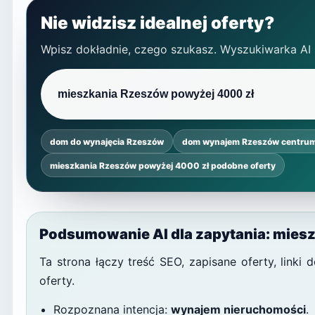
Nie widzisz idealnej oferty?
Wpisz dokładnie, czego szukasz. Wyszukiwarka AI
dom do wynajęcia Rzeszów
dom wynajem Rzeszów centru
mieszkania Rzeszów powyżej 4000 zł podobne oferty
Podsumowanie AI dla zapytania: mies
Ta strona łączy treść SEO, zapisane oferty, link
oferty.
Rozpoznana intencja:
wynajem nieruchomości
.