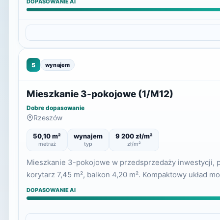
DOPASOWANIE AI
5
wynajem
Mieszkanie 3-pokojowe (1/M12)
Dobre dopasowanie
Rzeszów
50,10 m²
wynajem
9 200 zł/m²
metraż
typ
zł/m²
Mieszkanie 3-pokojowe w przedsprzedaży inwestycji, poł
korytarz 7,45 m², balkon 4,20 m². Kompaktowy układ m
DOPASOWANIE AI