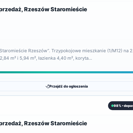
sprzedaż, Rzeszów Staromieście
e Staromieście Rzeszów”. Trzypokojowe mieszkanie (1/M12) na 2
12,84 m² i 5,94 m², łazienka 4,40 m², koryta…
Przejdź do ogłoszenia
98% • dopa
sprzedaż, Rzeszów Staromieście