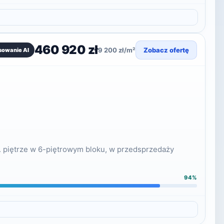
460 920 zł
9 200 zł/m²
Zobacz ofertę
sowanie AI
. piętrze w 6-piętrowym bloku, w przedsprzedaży
94%