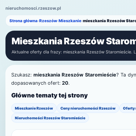
nieruchomosci.rzeszow.pl
Strona główna
›
Rzeszów
›
Mieszkanie
›
mieszkania Rzeszów Star
Mieszkania Rzeszów Starom
Aktualne oferty dla frazy: mieszkania Rzeszów Staromieście. L
Szukasz:
mieszkania Rzeszów Staromieście
? Ta dyn
dopasowanych ofert:
20
.
Główne tematy tej strony
Mieszkanie Rzeszów
Ceny nieruchomości Rzeszów
Oferty
Nieruchomości Rzeszów Staromieście