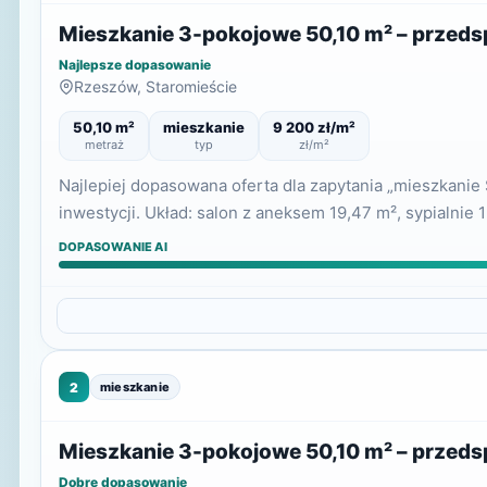
Mieszkanie 3-pokojowe 50,10 m² – przed
Najlepsze dopasowanie
Rzeszów, Staromieście
50,10 m²
mieszkanie
9 200 zł/m²
metraż
typ
zł/m²
Najlepiej dopasowana oferta dla zapytania „mieszkani
inwestycji. Układ: salon z aneksem 19,47 m², sypialnie 
DOPASOWANIE AI
2
mieszkanie
Mieszkanie 3-pokojowe 50,10 m² – przed
Dobre dopasowanie