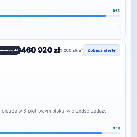
96%
460 920 zł
9 200 zł/m²
Zobacz ofertę
sowanie AI
. piętrze w 6-piętrowym bloku, w przedsprzedaży
95%