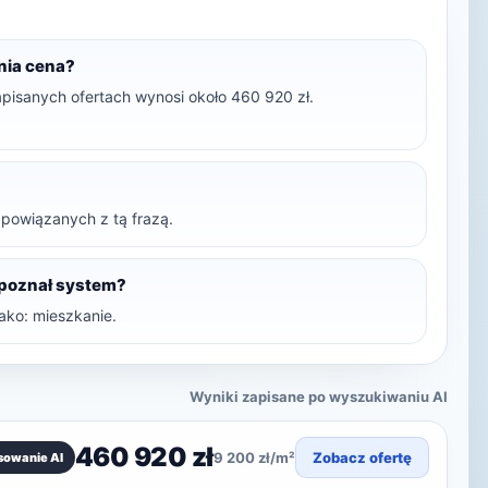
dnia cena?
apisanych ofertach wynosi około 460 920 zł.
t powiązanych z tą frazą.
zpoznał system?
ako: mieszkanie.
Wyniki zapisane po wyszukiwaniu AI
460 920 zł
9 200 zł/m²
Zobacz ofertę
sowanie AI