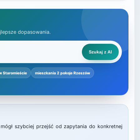
jlepsze dopasowania.
Szukaj z AI
w Staromieście
mieszkania 2 pokoje Rzeszów
 mógł szybciej przejść od zapytania do konkretnej