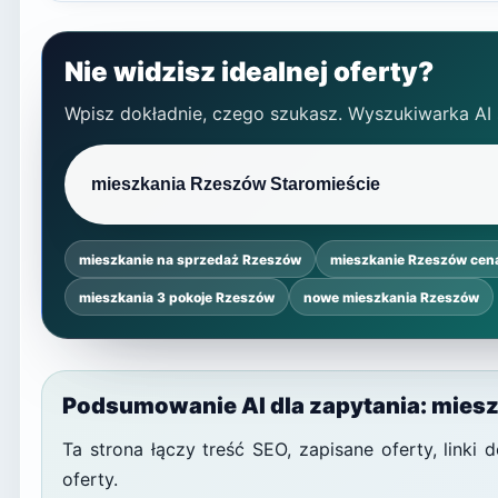
Nie widzisz idealnej oferty?
Wpisz dokładnie, czego szukasz. Wyszukiwarka AI
mieszkanie na sprzedaż Rzeszów
mieszkanie Rzeszów cen
mieszkania 3 pokoje Rzeszów
nowe mieszkania Rzeszów
Podsumowanie AI dla zapytania: mies
Ta strona łączy treść SEO, zapisane oferty, link
oferty.