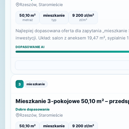
Rzeszów, Staromieście
50,10 m²
mieszkanie
9 200 zł/m²
metraż
typ
zł/m²
Najlepiej dopasowana oferta dla zapytania „mieszkani
inwestycji. Układ: salon z aneksem 19,47 m², sypialnie 
DOPASOWANIE AI
3
mieszkanie
Mieszkanie 3-pokojowe 50,10 m² – przed
Dobre dopasowanie
Rzeszów, Staromieście
50,10 m²
mieszkanie
9 200 zł/m²