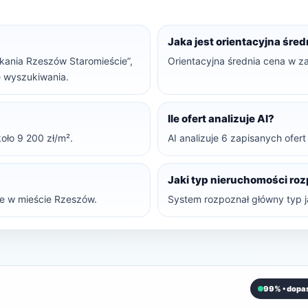
Jaka jest orientacyjna śre
szkania Rzeszów Staromieście”,
Orientacyjna średnia cena w z
ne wyszukiwania.
Ile ofert analizuje AI?
oło 9 200 zł/m².
AI analizuje 6 zapisanych ofer
Jaki typ nieruchomości ro
e w mieście Rzeszów.
System rozpoznał główny typ j
99% • dopa