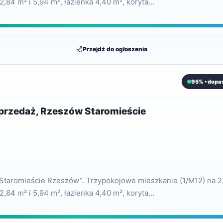
12,84 m² i 5,94 m², łazienka 4,40 m², koryta…
Przejdź do ogłoszenia
95% • dopa
sprzedaż, Rzeszów Staromieście
e Staromieście Rzeszów”. Trzypokojowe mieszkanie (1/M12) na 2
12,84 m² i 5,94 m², łazienka 4,40 m², koryta…