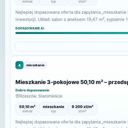
metraż
typ
zł/m²
Najlepiej dopasowana oferta dla zapytania „mieszkani
inwestycji. Układ: salon z aneksem 19,47 m², sypialnie 
DOPASOWANIE AI
4
mieszkanie
Mieszkanie 3-pokojowe 50,10 m² – przed
Dobre dopasowanie
Rzeszów, Staromieście
50,10 m²
mieszkanie
9 200 zł/m²
metraż
typ
zł/m²
Najlepiej dopasowana oferta dla zapytania „mieszkani