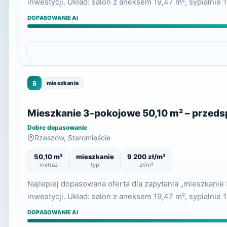
inwestycji. Układ: salon z aneksem 19,47 m², sypialnie 
DOPASOWANIE AI
5
mieszkanie
Mieszkanie 3-pokojowe 50,10 m² – przed
Dobre dopasowanie
Rzeszów, Staromieście
50,10 m²
mieszkanie
9 200 zł/m²
metraż
typ
zł/m²
Najlepiej dopasowana oferta dla zapytania „mieszkani
inwestycji. Układ: salon z aneksem 19,47 m², sypialnie 
DOPASOWANIE AI