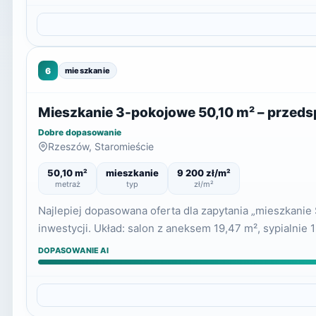
6
mieszkanie
Mieszkanie 3-pokojowe 50,10 m² – przed
Dobre dopasowanie
Rzeszów, Staromieście
50,10 m²
mieszkanie
9 200 zł/m²
metraż
typ
zł/m²
Najlepiej dopasowana oferta dla zapytania „mieszkani
inwestycji. Układ: salon z aneksem 19,47 m², sypialnie 
DOPASOWANIE AI