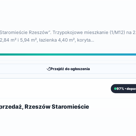
e Staromieście Rzeszów”. Trzypokojowe mieszkanie (1/M12) na 2
12,84 m² i 5,94 m², łazienka 4,40 m², koryta…
Przejdź do ogłoszenia
97% • dopa
sprzedaż, Rzeszów Staromieście