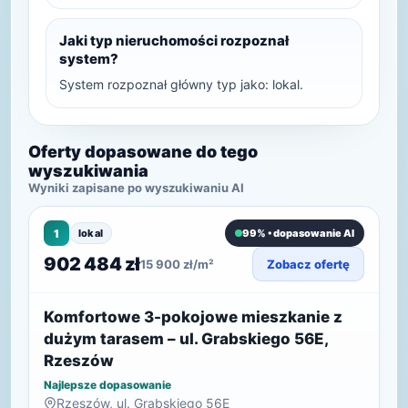
Jaki typ nieruchomości rozpoznał
system?
System rozpoznał główny typ jako: lokal.
Oferty dopasowane do tego
wyszukiwania
Wyniki zapisane po wyszukiwaniu AI
1
lokal
99% • dopasowanie AI
902 484 zł
15 900 zł/m²
Zobacz ofertę
Komfortowe 3-pokojowe mieszkanie z
dużym tarasem – ul. Grabskiego 56E,
Rzeszów
Najlepsze dopasowanie
Rzeszów, ul. Grabskiego 56E