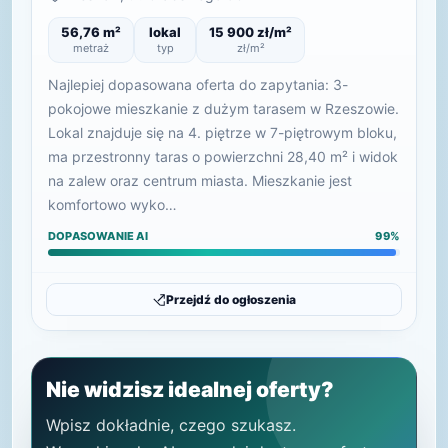
56,76 m²
lokal
15 900 zł/m²
metraż
typ
zł/m²
Najlepiej dopasowana oferta do zapytania: 3-
pokojowe mieszkanie z dużym tarasem w Rzeszowie.
Lokal znajduje się na 4. piętrze w 7-piętrowym bloku,
ma przestronny taras o powierzchni 28,40 m² i widok
na zalew oraz centrum miasta. Mieszkanie jest
komfortowo wyko…
DOPASOWANIE AI
99%
Przejdź do ogłoszenia
Nie widzisz idealnej oferty?
Wpisz dokładnie, czego szukasz.