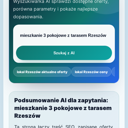
Wyszukiwarka AI sprawdzi dostępne oferty,
porówna parametry i pokaże najlepsze
dopasowania.
Szukaj z AI
lokal Rzeszów aktualne oferty
lokal Rzeszów ceny
lokal 
Podsumowanie AI dla zapytania:
mieszkanie 3 pokojowe z tarasem
Rzeszów
Ta strona łączy treść SEO, zapisane oferty,