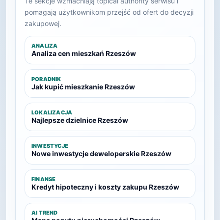
Te sekcje wzmacniają topical authority serwisu i
pomagają użytkownikom przejść od ofert do decyzji
zakupowej.
ANALIZA
Analiza cen mieszkań Rzeszów
PORADNIK
Jak kupić mieszkanie Rzeszów
LOKALIZACJA
Najlepsze dzielnice Rzeszów
INWESTYCJE
Nowe inwestycje deweloperskie Rzeszów
FINANSE
Kredyt hipoteczny i koszty zakupu Rzeszów
AI TREND