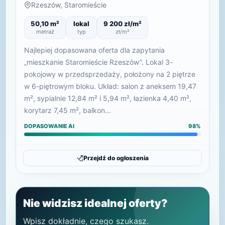
Rzeszów, Staromieście
50,10 m²
lokal
9 200 zł/m²
metraż
typ
zł/m²
Najlepiej dopasowana oferta dla zapytania
„mieszkanie Staromieście Rzeszów”. Lokal 3-
pokojowy w przedsprzedaży, położony na 2 piętrze
w 6-piętrowym bloku. Układ: salon z aneksem 19,47
m², sypialnie 12,84 m² i 5,94 m², łazienka 4,40 m²,
korytarz 7,45 m², balkon…
DOPASOWANIE AI
98%
Przejdź do ogłoszenia
Nie widzisz idealnej oferty?
Wpisz dokładnie, czego szukasz.