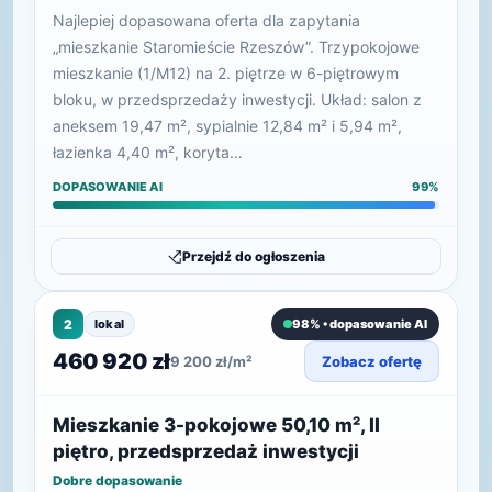
Najlepiej dopasowana oferta dla zapytania
„mieszkanie Staromieście Rzeszów”. Trzypokojowe
mieszkanie (1/M12) na 2. piętrze w 6-piętrowym
bloku, w przedsprzedaży inwestycji. Układ: salon z
aneksem 19,47 m², sypialnie 12,84 m² i 5,94 m²,
łazienka 4,40 m², koryta…
DOPASOWANIE AI
99%
Przejdź do ogłoszenia
2
lokal
98% • dopasowanie AI
460 920 zł
9 200 zł/m²
Zobacz ofertę
Mieszkanie 3-pokojowe 50,10 m², II
piętro, przedsprzedaż inwestycji
Dobre dopasowanie