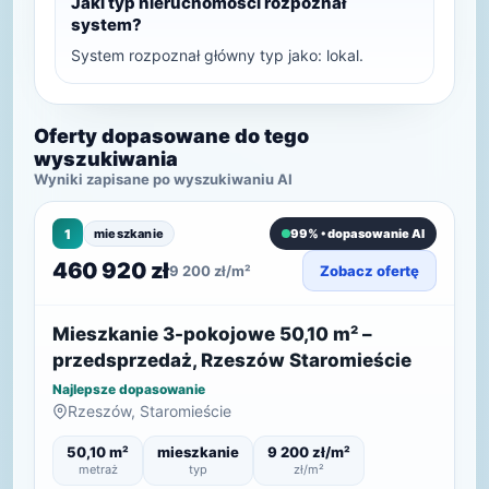
Jaki typ nieruchomości rozpoznał
system?
System rozpoznał główny typ jako: lokal.
Oferty dopasowane do tego
wyszukiwania
Wyniki zapisane po wyszukiwaniu AI
1
mieszkanie
99% • dopasowanie AI
460 920 zł
9 200 zł/m²
Zobacz ofertę
Mieszkanie 3-pokojowe 50,10 m² –
przedsprzedaż, Rzeszów Staromieście
Najlepsze dopasowanie
Rzeszów, Staromieście
50,10 m²
mieszkanie
9 200 zł/m²
metraż
typ
zł/m²