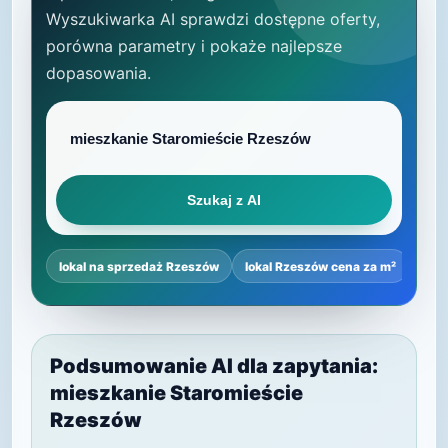
Wyszukiwarka AI sprawdzi dostępne oferty,
porówna parametry i pokaże najlepsze
dopasowania.
Szukaj z AI
lokal na sprzedaż Rzeszów
lokal Rzeszów cena za m²
najl
Podsumowanie AI dla zapytania:
mieszkanie Staromieście
Rzeszów