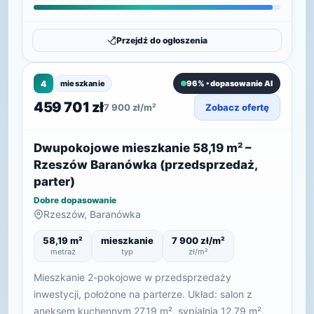
Przejdź do ogłoszenia
4
mieszkanie
96% • dopasowanie AI
459 701 zł
7 900 zł/m²
Zobacz ofertę
Dwupokojowe mieszkanie 58,19 m² –
Rzeszów Baranówka (przedsprzedaż,
parter)
Dobre dopasowanie
Rzeszów, Baranówka
58,19 m²
mieszkanie
7 900 zł/m²
metraż
typ
zł/m²
Mieszkanie 2-pokojowe w przedsprzedaży
inwestycji, położone na parterze. Układ: salon z
aneksem kuchennym 27,19 m², sypialnia 12,79 m²,