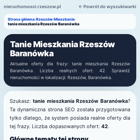
nieruchomosci.rzeszow.pl
← Powrót do wyszukiwarki
Strona główna
›
Rzeszów
›
Mieszkanie
›
tanie mieszkania Rzeszów Baranówka
Tanie Mieszkania Rzeszów
Baranówka
Aktualne oferty dla frazy: tanie mieszkania Rzeszów
Baranówka. Liczba realnych ofert: 42. Sprawdź
nieruchomości w lokalizacji: Rzeszów, Baranówka.
Szukasz:
tanie mieszkania Rzeszów Baranówka
?
Ta dynamiczna strona SEO została przygotowana
tylko dlatego, że system posiada realne oferty dla
tej frazy. Liczba dopasowanych ofert:
42
.
Główne tematy tej strony