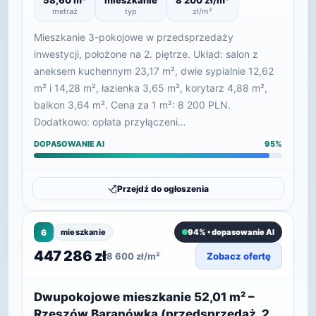
58,60 m²
mieszkanie
8 200 zł/m²
metraż
typ
zł/m²
Mieszkanie 3-pokojowe w przedsprzedaży
inwestycji, położone na 2. piętrze. Układ: salon z
aneksem kuchennym 23,17 m², dwie sypialnie 12,62
m² i 14,28 m², łazienka 3,65 m², korytarz 4,88 m²,
balkon 3,64 m². Cena za 1 m²: 8 200 PLN.
Dodatkowo: opłata przyłączeni…
DOPASOWANIE AI
95%
Przejdź do ogłoszenia
6
mieszkanie
94% • dopasowanie AI
447 286 zł
8 600 zł/m²
Zobacz ofertę
Dwupokojowe mieszkanie 52,01 m² –
Rzeszów Baranówka (przedsprzedaż, 2.