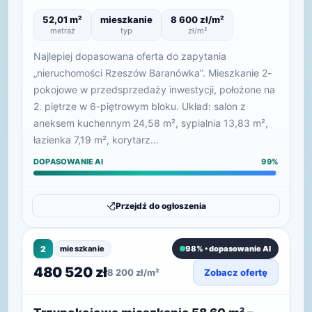
52,01 m²
mieszkanie
8 600 zł/m²
metraż
typ
zł/m²
Najlepiej dopasowana oferta do zapytania
„nieruchomości Rzeszów Baranówka”. Mieszkanie 2-
pokojowe w przedsprzedaży inwestycji, położone na
2. piętrze w 6-piętrowym bloku. Układ: salon z
aneksem kuchennym 24,58 m², sypialnia 13,83 m²,
łazienka 7,19 m², korytarz…
DOPASOWANIE AI
99%
Przejdź do ogłoszenia
2
mieszkanie
98% • dopasowanie AI
480 520 zł
8 200 zł/m²
Zobacz ofertę