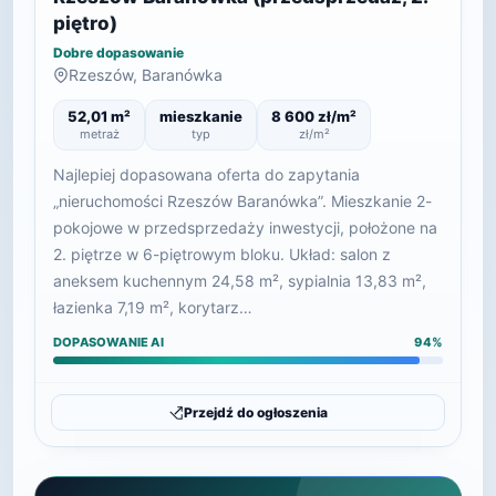
piętro)
Dobre dopasowanie
Rzeszów, Baranówka
52,01 m²
mieszkanie
8 600 zł/m²
metraż
typ
zł/m²
Najlepiej dopasowana oferta do zapytania
„nieruchomości Rzeszów Baranówka”. Mieszkanie 2-
pokojowe w przedsprzedaży inwestycji, położone na
2. piętrze w 6-piętrowym bloku. Układ: salon z
aneksem kuchennym 24,58 m², sypialnia 13,83 m²,
łazienka 7,19 m², korytarz…
DOPASOWANIE AI
94%
Przejdź do ogłoszenia