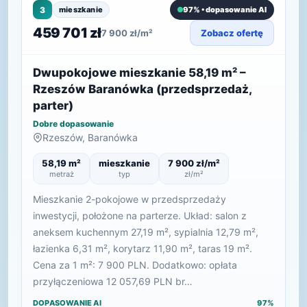
3
mieszkanie
97% • dopasowanie AI
459 701 zł
7 900 zł/m²
Zobacz ofertę
Dwupokojowe mieszkanie 58,19 m² –
Rzeszów Baranówka (przedsprzedaż,
parter)
Dobre dopasowanie
Rzeszów, Baranówka
58,19 m²
mieszkanie
7 900 zł/m²
metraż
typ
zł/m²
Mieszkanie 2-pokojowe w przedsprzedaży
inwestycji, położone na parterze. Układ: salon z
aneksem kuchennym 27,19 m², sypialnia 12,79 m²,
łazienka 6,31 m², korytarz 11,90 m², taras 19 m².
Cena za 1 m²: 7 900 PLN. Dodatkowo: opłata
przyłączeniowa 12 057,69 PLN br…
DOPASOWANIE AI
97%