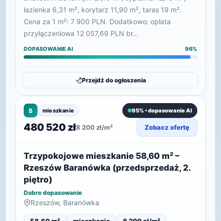
łazienka 6,31 m², korytarz 11,90 m², taras 19 m².
Cena za 1 m²: 7 900 PLN. Dodatkowo: opłata
przyłączeniowa 12 057,69 PLN br…
DOPASOWANIE AI
96%
Przejdź do ogłoszenia
5
mieszkanie
95% • dopasowanie AI
480 520 zł
8 200 zł/m²
Zobacz ofertę
Trzypokojowe mieszkanie 58,60 m² –
Rzeszów Baranówka (przedsprzedaż, 2.
piętro)
Dobre dopasowanie
Rzeszów, Baranówka