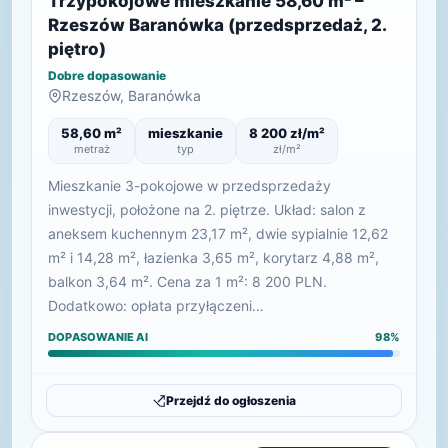
Trzypokojowe mieszkanie 58,60 m² –
Rzeszów Baranówka (przedsprzedaż, 2.
piętro)
Dobre dopasowanie
Rzeszów, Baranówka
58,60 m²
mieszkanie
8 200 zł/m²
metraż
typ
zł/m²
Mieszkanie 3-pokojowe w przedsprzedaży
inwestycji, położone na 2. piętrze. Układ: salon z
aneksem kuchennym 23,17 m², dwie sypialnie 12,62
m² i 14,28 m², łazienka 3,65 m², korytarz 4,88 m²,
balkon 3,64 m². Cena za 1 m²: 8 200 PLN.
Dodatkowo: opłata przyłączeni…
DOPASOWANIE AI
98%
Przejdź do ogłoszenia