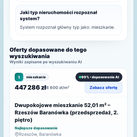
Jaki typ nieruchomości rozpoznał
system?
System rozpoznał główny typ jako: mieszkanie.
Oferty dopasowane do tego
wyszukiwania
Wyniki zapisane po wyszukiwaniu AI
1
mieszkanie
99% • dopasowanie AI
447 286 zł
8 600 zł/m²
Zobacz ofertę
Dwupokojowe mieszkanie 52,01 m² –
Rzeszów Baranówka (przedsprzedaż, 2.
piętro)
Najlepsze dopasowanie
Rzeszów, Baranówka