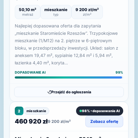
50,10 m²
mieszkanie
9 200 zł/m²
metraż
typ
zł/m²
Najlepiej dopasowana oferta dla zapytania
„mieszkanie Staromieście Rzeszów”. Trzypokojowe
mieszkanie (1/M12) na 2. piętrze w 6-piętrowym
bloku, w przedsprzedaży inwestycji. Układ: salon z
aneksem 19,47 m², sypialnie 12,84 m² i 5,94 m²,
łazienka 4,40 m², koryta…
DOPASOWANIE AI
99%
Przejdź do ogłoszenia
2
mieszkanie
98% • dopasowanie AI
460 920 zł
9 200 zł/m²
Zobacz ofertę