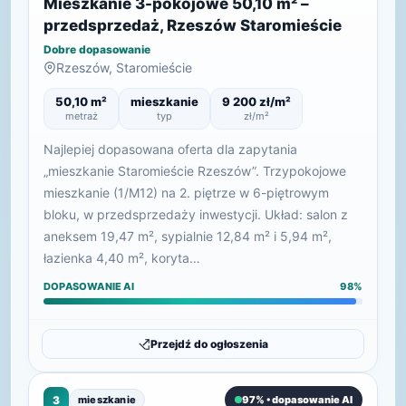
Mieszkanie 3-pokojowe 50,10 m² –
przedsprzedaż, Rzeszów Staromieście
Dobre dopasowanie
Rzeszów, Staromieście
50,10 m²
mieszkanie
9 200 zł/m²
metraż
typ
zł/m²
Najlepiej dopasowana oferta dla zapytania
„mieszkanie Staromieście Rzeszów”. Trzypokojowe
mieszkanie (1/M12) na 2. piętrze w 6-piętrowym
bloku, w przedsprzedaży inwestycji. Układ: salon z
aneksem 19,47 m², sypialnie 12,84 m² i 5,94 m²,
łazienka 4,40 m², koryta…
DOPASOWANIE AI
98%
Przejdź do ogłoszenia
3
mieszkanie
97% • dopasowanie AI