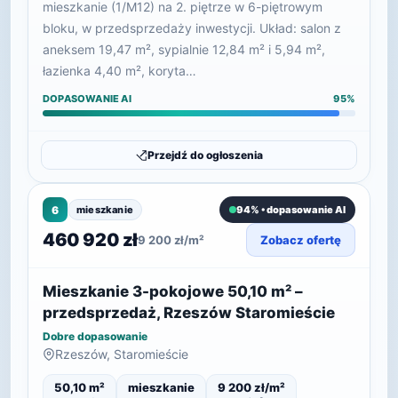
mieszkanie (1/M12) na 2. piętrze w 6-piętrowym
bloku, w przedsprzedaży inwestycji. Układ: salon z
aneksem 19,47 m², sypialnie 12,84 m² i 5,94 m²,
łazienka 4,40 m², koryta…
DOPASOWANIE AI
95%
Przejdź do ogłoszenia
6
mieszkanie
94% • dopasowanie AI
460 920 zł
9 200 zł/m²
Zobacz ofertę
Mieszkanie 3-pokojowe 50,10 m² –
przedsprzedaż, Rzeszów Staromieście
Dobre dopasowanie
Rzeszów, Staromieście
50,10 m²
mieszkanie
9 200 zł/m²