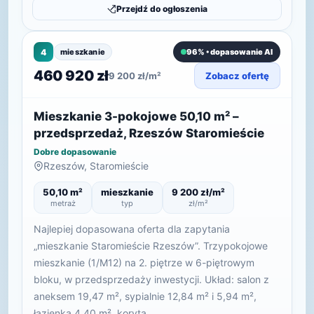
Przejdź do ogłoszenia
4
mieszkanie
96% • dopasowanie AI
460 920 zł
9 200 zł/m²
Zobacz ofertę
Mieszkanie 3-pokojowe 50,10 m² –
przedsprzedaż, Rzeszów Staromieście
Dobre dopasowanie
Rzeszów, Staromieście
50,10 m²
mieszkanie
9 200 zł/m²
metraż
typ
zł/m²
Najlepiej dopasowana oferta dla zapytania
„mieszkanie Staromieście Rzeszów”. Trzypokojowe
mieszkanie (1/M12) na 2. piętrze w 6-piętrowym
bloku, w przedsprzedaży inwestycji. Układ: salon z
aneksem 19,47 m², sypialnie 12,84 m² i 5,94 m²,
łazienka 4,40 m², koryta…