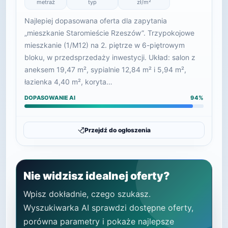
metraż
typ
zł/m²
Najlepiej dopasowana oferta dla zapytania
„mieszkanie Staromieście Rzeszów”. Trzypokojowe
mieszkanie (1/M12) na 2. piętrze w 6-piętrowym
bloku, w przedsprzedaży inwestycji. Układ: salon z
aneksem 19,47 m², sypialnie 12,84 m² i 5,94 m²,
łazienka 4,40 m², koryta…
DOPASOWANIE AI
94%
Przejdź do ogłoszenia
Nie widzisz idealnej oferty?
Wpisz dokładnie, czego szukasz.
Wyszukiwarka AI sprawdzi dostępne oferty,
porówna parametry i pokaże najlepsze