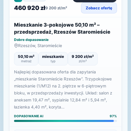
460 920 zł
9 200 zł/m²
Zobacz ofertę
Mieszkanie 3-pokojowe 50,10 m² –
przedsprzedaż, Rzeszów Staromieście
Dobre dopasowanie
Rzeszów, Staromieście
50,10 m²
mieszkanie
9 200 zł/m²
metraż
typ
zł/m²
Najlepiej dopasowana oferta dla zapytania
„mieszkanie Staromieście Rzeszów”. Trzypokojowe
mieszkanie (1/M12) na 2. piętrze w 6-piętrowym
bloku, w przedsprzedaży inwestycji. Układ: salon z
aneksem 19,47 m², sypialnie 12,84 m² i 5,94 m²,
łazienka 4,40 m², koryta…
DOPASOWANIE AI
97%