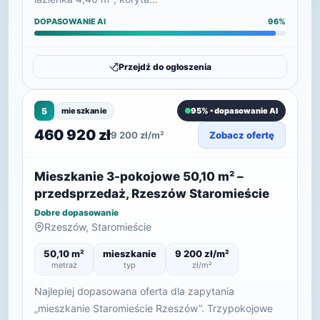
DOPASOWANIE AI
96%
Przejdź do ogłoszenia
5
mieszkanie
95% • dopasowanie AI
460 920 zł
9 200 zł/m²
Zobacz ofertę
Mieszkanie 3-pokojowe 50,10 m² –
przedsprzedaż, Rzeszów Staromieście
Dobre dopasowanie
Rzeszów, Staromieście
50,10 m²
mieszkanie
9 200 zł/m²
metraż
typ
zł/m²
Najlepiej dopasowana oferta dla zapytania
„mieszkanie Staromieście Rzeszów”. Trzypokojowe