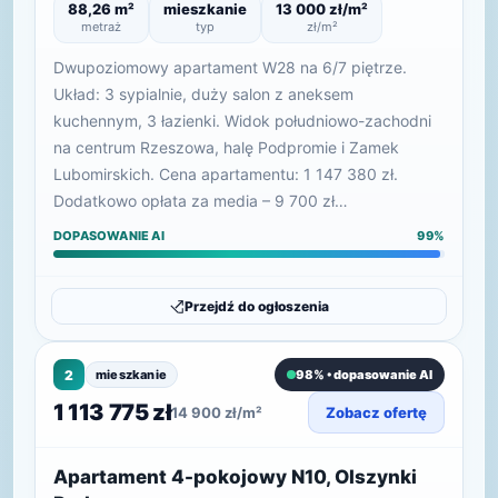
88,26 m²
mieszkanie
13 000 zł/m²
metraż
typ
zł/m²
Dwupoziomowy apartament W28 na 6/7 piętrze.
Układ: 3 sypialnie, duży salon z aneksem
kuchennym, 3 łazienki. Widok południowo-zachodni
na centrum Rzeszowa, halę Podpromie i Zamek
Lubomirskich. Cena apartamentu: 1 147 380 zł.
Dodatkowo opłata za media – 9 700 zł…
DOPASOWANIE AI
99%
Przejdź do ogłoszenia
2
mieszkanie
98% • dopasowanie AI
1 113 775 zł
14 900 zł/m²
Zobacz ofertę
Apartament 4-pokojowy N10, Olszynki