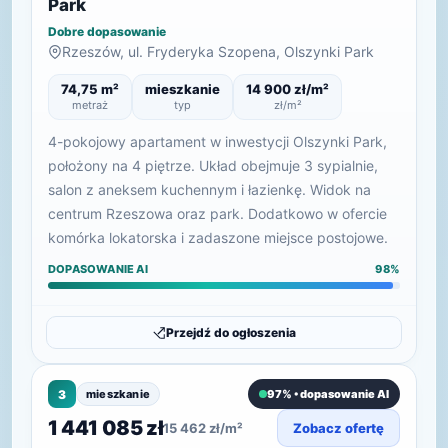
Park
Dobre dopasowanie
Rzeszów, ul. Fryderyka Szopena, Olszynki Park
74,75 m²
mieszkanie
14 900 zł/m²
metraż
typ
zł/m²
4-pokojowy apartament w inwestycji Olszynki Park,
położony na 4 piętrze. Układ obejmuje 3 sypialnie,
salon z aneksem kuchennym i łazienkę. Widok na
centrum Rzeszowa oraz park. Dodatkowo w ofercie
komórka lokatorska i zadaszone miejsce postojowe.
DOPASOWANIE AI
98%
Przejdź do ogłoszenia
3
mieszkanie
97% • dopasowanie AI
1 441 085 zł
15 462 zł/m²
Zobacz ofertę