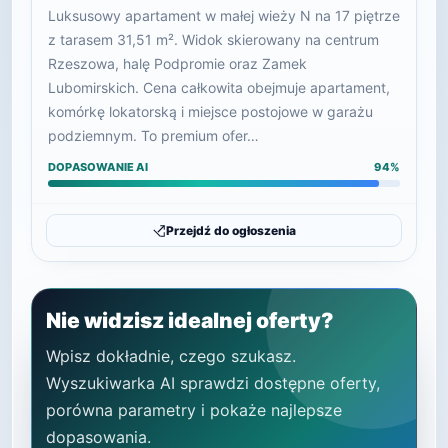
Luksusowy apartament w małej wieży N na 17 piętrze
z tarasem 31,51 m². Widok skierowany na centrum
Rzeszowa, halę Podpromie oraz Zamek
Lubomirskich. Cena całkowita obejmuje apartament,
komórkę lokatorską i miejsce postojowe w garażu
podziemnym. To premium ofer…
DOPASOWANIE AI
94%
Przejdź do ogłoszenia
Nie widzisz idealnej oferty?
Wpisz dokładnie, czego szukasz.
Wyszukiwarka AI sprawdzi dostępne oferty,
porówna parametry i pokaże najlepsze
dopasowania.