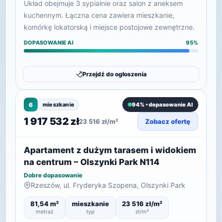
Układ obejmuje 3 sypialnie oraz salon z aneksem
kuchennym. Łączna cena zawiera mieszkanie,
komórkę lokatorską i miejsce postojowe zewnętrzne.
DOPASOWANIE AI
95%
Przejdź do ogłoszenia
6
mieszkanie
94% • dopasowanie AI
1 917 532 zł
23 516 zł/m²
Zobacz ofertę
Apartament z dużym tarasem i widokiem
na centrum – Olszynki Park N114
Dobre dopasowanie
Rzeszów, ul. Fryderyka Szopena, Olszynki Park
81,54 m²
mieszkanie
23 516 zł/m²
metraż
typ
zł/m²