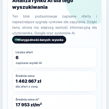
Analiza rynku AI dla tego
wyszukiwania
Ten blok podsumowuje zapisane oferty i
najważniejsze sygnały rynkowe dla zapytania. Dzięki
temu strona ma większą wartość informacyjną dla
użytkownika, Google oraz systemów AI.
Wiarygodność danych: wysoka
Liczba ofert
6
zapisane wyniki AI
Średnia cena
1 462 667 zł
dla ofert z ceną
Średnia cena m²
17 953 zł/m²