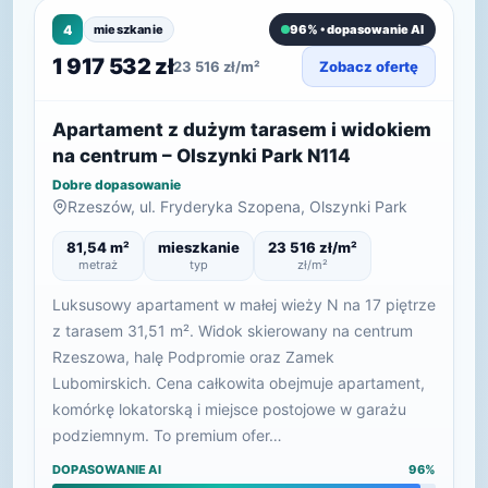
4
mieszkanie
96% • dopasowanie AI
1 917 532 zł
23 516 zł/m²
Zobacz ofertę
Apartament z dużym tarasem i widokiem
na centrum – Olszynki Park N114
Dobre dopasowanie
Rzeszów, ul. Fryderyka Szopena, Olszynki Park
81,54 m²
mieszkanie
23 516 zł/m²
metraż
typ
zł/m²
Luksusowy apartament w małej wieży N na 17 piętrze
z tarasem 31,51 m². Widok skierowany na centrum
Rzeszowa, halę Podpromie oraz Zamek
Lubomirskich. Cena całkowita obejmuje apartament,
komórkę lokatorską i miejsce postojowe w garażu
podziemnym. To premium ofer…
DOPASOWANIE AI
96%