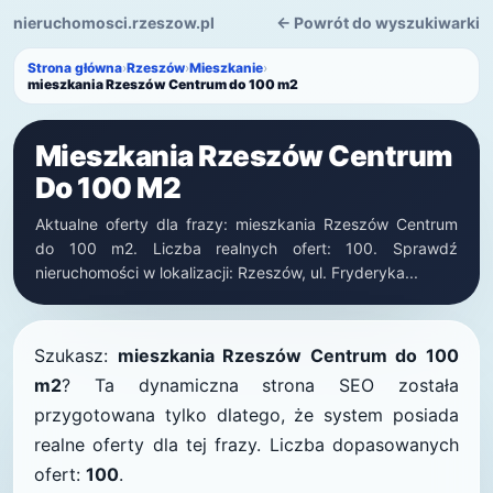
nieruchomosci.rzeszow.pl
← Powrót do wyszukiwarki
Strona główna
›
Rzeszów
›
Mieszkanie
›
mieszkania Rzeszów Centrum do 100 m2
Mieszkania Rzeszów Centrum
Do 100 M2
Aktualne oferty dla frazy: mieszkania Rzeszów Centrum
do 100 m2. Liczba realnych ofert: 100. Sprawdź
nieruchomości w lokalizacji: Rzeszów, ul. Fryderyka...
Szukasz:
mieszkania Rzeszów Centrum do 100
m2
? Ta dynamiczna strona SEO została
przygotowana tylko dlatego, że system posiada
realne oferty dla tej frazy. Liczba dopasowanych
ofert:
100
.