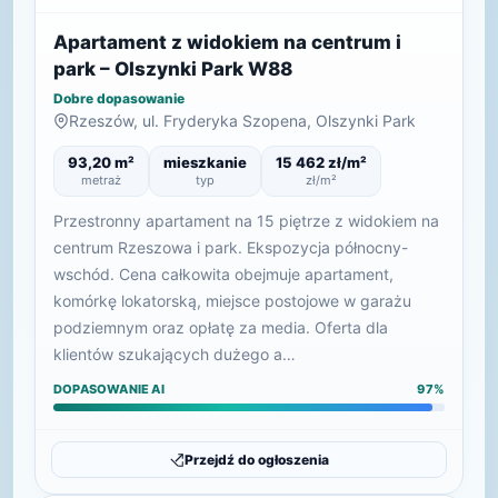
Apartament z widokiem na centrum i
park – Olszynki Park W88
Dobre dopasowanie
Rzeszów, ul. Fryderyka Szopena, Olszynki Park
93,20 m²
mieszkanie
15 462 zł/m²
metraż
typ
zł/m²
Przestronny apartament na 15 piętrze z widokiem na
centrum Rzeszowa i park. Ekspozycja północny-
wschód. Cena całkowita obejmuje apartament,
komórkę lokatorską, miejsce postojowe w garażu
podziemnym oraz opłatę za media. Oferta dla
klientów szukających dużego a…
DOPASOWANIE AI
97%
Przejdź do ogłoszenia