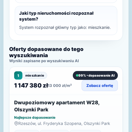
Jaki typ nieruchomości rozpoznał
system?
System rozpoznał główny typ jako: mieszkanie.
Oferty dopasowane do tego
wyszukiwania
Wyniki zapisane po wyszukiwaniu AI
1
mieszkanie
99% • dopasowanie AI
1 147 380 zł
13 000 zł/m²
Zobacz ofertę
Dwupoziomowy apartament W28,
Olszynki Park
Najlepsze dopasowanie
Rzeszów, ul. Fryderyka Szopena, Olszynki Park