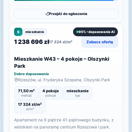
Przejdź do ogłoszenia
5
mieszkanie
95% • dopasowanie AI
1 238 696 zł
17 324 zł/m²
Zobacz ofertę
Mieszkanie W43 – 4 pokoje – Olszynki
Park
Dobre dopasowanie
Rzeszów, ul. Fryderyka Szopena, Olszynki Park
71,50 m²
4 pokoje
mieszkanie
metraż
pokoje
typ
17 324 zł/m²
zł/m²
Apartament na 9 piętrze 41-piętrowego budynku, z
widokiem na panoramę centrum Rzeszowa i park.