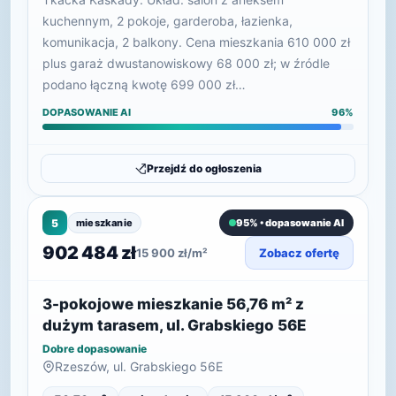
kuchennym, 2 pokoje, garderoba, łazienka,
komunikacja, 2 balkony. Cena mieszkania 610 000 zł
plus garaż dwustanowiskowy 68 000 zł; w źródle
podano łączną kwotę 699 000 zł…
DOPASOWANIE AI
96%
Przejdź do ogłoszenia
5
mieszkanie
95% • dopasowanie AI
902 484 zł
15 900 zł/m²
Zobacz ofertę
3-pokojowe mieszkanie 56,76 m² z
dużym tarasem, ul. Grabskiego 56E
Dobre dopasowanie
Rzeszów, ul. Grabskiego 56E