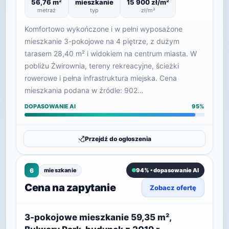
56,76 m²
mieszkanie
15 900 zł/m²
metraż
typ
zł/m²
Komfortowo wykończone i w pełni wyposażone
mieszkanie 3-pokojowe na 4 piętrze, z dużym
tarasem 28,40 m² i widokiem na centrum miasta. W
pobliżu Żwirownia, tereny rekreacyjne, ścieżki
rowerowe i pełna infrastruktura miejska. Cena
mieszkania podana w źródle: 902…
DOPASOWANIE AI
95%
Przejdź do ogłoszenia
6
mieszkanie
94% • dopasowanie AI
Cena na zapytanie
Zobacz ofertę
3-pokojowe mieszkanie 59,35 m²,