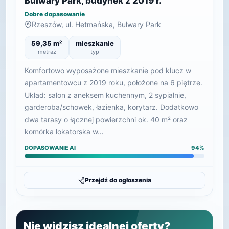
Bulwary Park, budynek z 2019 r.
Dobre dopasowanie
Rzeszów, ul. Hetmańska, Bulwary Park
59,35 m²
mieszkanie
metraż
typ
Komfortowo wyposażone mieszkanie pod klucz w
apartamentowcu z 2019 roku, położone na 6 piętrze.
Układ: salon z aneksem kuchennym, 2 sypialnie,
garderoba/schowek, łazienka, korytarz. Dodatkowo
dwa tarasy o łącznej powierzchni ok. 40 m² oraz
komórka lokatorska w…
DOPASOWANIE AI
94%
Przejdź do ogłoszenia
Nie widzisz idealnej oferty?