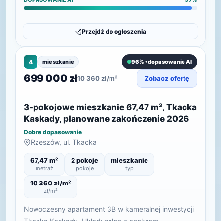
DOPASOWANIE AI
97%
Przejdź do ogłoszenia
4
mieszkanie
96% • dopasowanie AI
699 000 zł
10 360 zł/m²
Zobacz ofertę
3-pokojowe mieszkanie 67,47 m², Tkacka
Kaskady, planowane zakończenie 2026
Dobre dopasowanie
Rzeszów, ul. Tkacka
67,47 m²
2 pokoje
mieszkanie
metraż
pokoje
typ
10 360 zł/m²
zł/m²
Nowoczesny apartament 3B w kameralnej inwestycji
Tkacka Kaskady. Układ: salon z aneksem