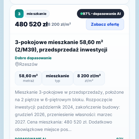
3
mieszkanie
97% • dopasowanie AI
480 520 zł
8 200 zł/m²
Zobacz ofertę
3-pokojowe mieszkanie 58,60 m²
(2/M39), przedsprzedaż inwestycji
Dobre dopasowanie
Rzeszów
58,60 m²
mieszkanie
8 200 zł/m²
metraż
typ
zł/m²
Mieszkanie 3-pokojowe w przedsprzedaży, położone
na 2 piętrze w 6-piętrowym bloku. Rozpoczęcie
inwestycji: październik 2024, zakończenie budowy:
grudzień 2026, przeniesienie własności: marzec
2027. Cena mieszkania: 480 520 zł. Dodatkowo
obowiązkowe miejsce pos…