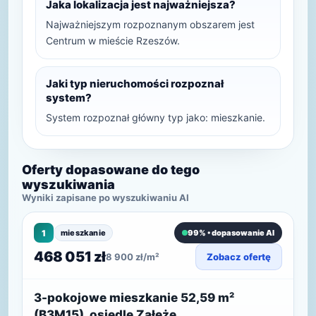
Jaka lokalizacja jest najważniejsza?
Najważniejszym rozpoznanym obszarem jest
Centrum w mieście Rzeszów.
Jaki typ nieruchomości rozpoznał
system?
System rozpoznał główny typ jako: mieszkanie.
Oferty dopasowane do tego
wyszukiwania
Wyniki zapisane po wyszukiwaniu AI
1
mieszkanie
99% • dopasowanie AI
468 051 zł
8 900 zł/m²
Zobacz ofertę
3-pokojowe mieszkanie 52,59 m²
(B3M15), osiedle Załęże