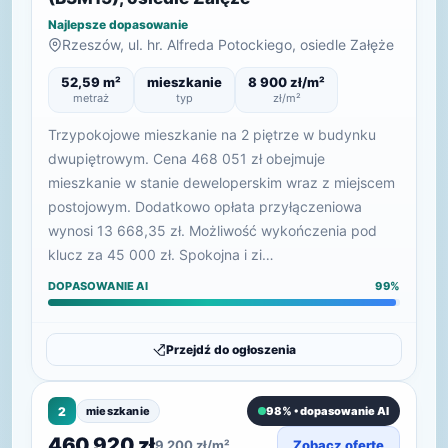
Najlepsze dopasowanie
Rzeszów, ul. hr. Alfreda Potockiego, osiedle Załęże
52,59 m²
mieszkanie
8 900 zł/m²
metraż
typ
zł/m²
Trzypokojowe mieszkanie na 2 piętrze w budynku
dwupiętrowym. Cena 468 051 zł obejmuje
mieszkanie w stanie deweloperskim wraz z miejscem
postojowym. Dodatkowo opłata przyłączeniowa
wynosi 13 668,35 zł. Możliwość wykończenia pod
klucz za 45 000 zł. Spokojna i zi…
DOPASOWANIE AI
99%
Przejdź do ogłoszenia
2
mieszkanie
98% • dopasowanie AI
460 920 zł
9 200 zł/m²
Zobacz ofertę