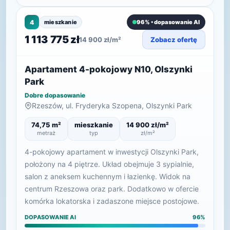
4
mieszkanie
96% • dopasowanie AI
1 113 775 zł
14 900 zł/m²
Zobacz ofertę
Apartament 4-pokojowy N10, Olszynki
Park
Dobre dopasowanie
Rzeszów, ul. Fryderyka Szopena, Olszynki Park
74,75 m²
mieszkanie
14 900 zł/m²
metraż
typ
zł/m²
4-pokojowy apartament w inwestycji Olszynki Park,
położony na 4 piętrze. Układ obejmuje 3 sypialnie,
salon z aneksem kuchennym i łazienkę. Widok na
centrum Rzeszowa oraz park. Dodatkowo w ofercie
komórka lokatorska i zadaszone miejsce postojowe.
DOPASOWANIE AI
96%