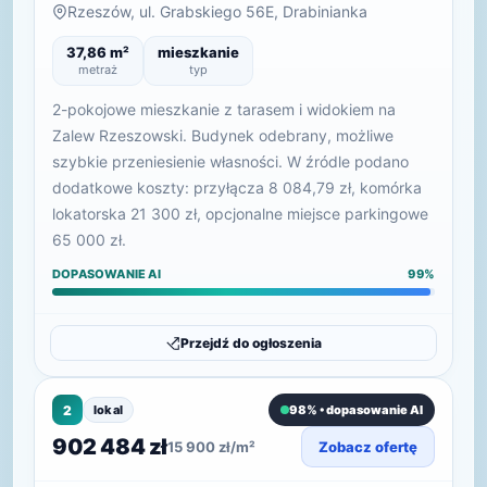
Rzeszów, ul. Grabskiego 56E, Drabinianka
37,86 m²
mieszkanie
metraż
typ
2-pokojowe mieszkanie z tarasem i widokiem na
Zalew Rzeszowski. Budynek odebrany, możliwe
szybkie przeniesienie własności. W źródle podano
dodatkowe koszty: przyłącza 8 084,79 zł, komórka
lokatorska 21 300 zł, opcjonalne miejsce parkingowe
65 000 zł.
DOPASOWANIE AI
99%
Przejdź do ogłoszenia
2
lokal
98% • dopasowanie AI
902 484 zł
15 900 zł/m²
Zobacz ofertę