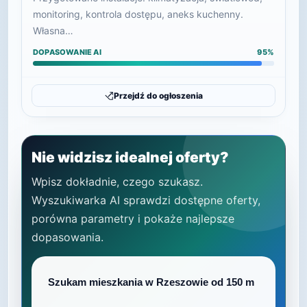
monitoring, kontrola dostępu, aneks kuchenny.
Własna…
DOPASOWANIE AI
95%
Przejdź do ogłoszenia
Nie widzisz idealnej oferty?
Wpisz dokładnie, czego szukasz.
Wyszukiwarka AI sprawdzi dostępne oferty,
porówna parametry i pokaże najlepsze
dopasowania.