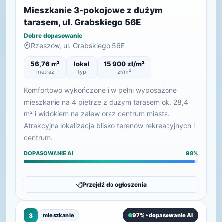
Mieszkanie 3-pokojowe z dużym
tarasem, ul. Grabskiego 56E
Dobre dopasowanie
Rzeszów, ul. Grabskiego 56E
56,76 m²
lokal
15 900 zł/m²
metraż
typ
zł/m²
Komfortowo wykończone i w pełni wyposażone
mieszkanie na 4 piętrze z dużym tarasem ok. 28,4
m² i widokiem na zalew oraz centrum miasta.
Atrakcyjna lokalizacja blisko terenów rekreacyjnych i
centrum.
DOPASOWANIE AI
98%
Przejdź do ogłoszenia
3
mieszkanie
97% • dopasowanie AI