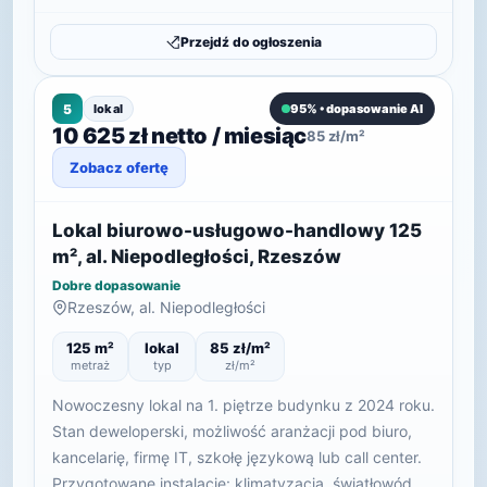
Przejdź do ogłoszenia
5
lokal
95% • dopasowanie AI
10 625 zł netto / miesiąc
85 zł/m²
Zobacz ofertę
Lokal biurowo-usługowo-handlowy 125
m², al. Niepodległości, Rzeszów
Dobre dopasowanie
Rzeszów, al. Niepodległości
125 m²
lokal
85 zł/m²
metraż
typ
zł/m²
Nowoczesny lokal na 1. piętrze budynku z 2024 roku.
Stan deweloperski, możliwość aranżacji pod biuro,
kancelarię, firmę IT, szkołę językową lub call center.
Przygotowane instalacje: klimatyzacja, światłowód,