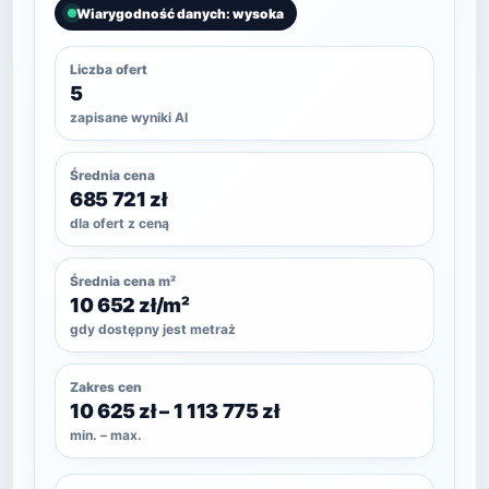
Wiarygodność danych: wysoka
Liczba ofert
5
zapisane wyniki AI
Średnia cena
685 721 zł
dla ofert z ceną
Średnia cena m²
10 652 zł/m²
gdy dostępny jest metraż
Zakres cen
10 625 zł – 1 113 775 zł
min. – max.