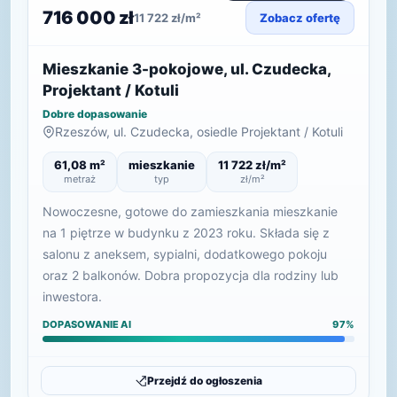
716 000 zł
11 722 zł/m²
Zobacz ofertę
Mieszkanie 3-pokojowe, ul. Czudecka,
Projektant / Kotuli
Dobre dopasowanie
Rzeszów, ul. Czudecka, osiedle Projektant / Kotuli
61,08 m²
mieszkanie
11 722 zł/m²
metraż
typ
zł/m²
Nowoczesne, gotowe do zamieszkania mieszkanie
na 1 piętrze w budynku z 2023 roku. Składa się z
salonu z aneksem, sypialni, dodatkowego pokoju
oraz 2 balkonów. Dobra propozycja dla rodziny lub
inwestora.
DOPASOWANIE AI
97%
Przejdź do ogłoszenia