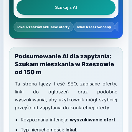
Szukaj z AI
lokal Rzeszów aktualne oferty
lokal Rzeszów ceny
lokal 
Podsumowanie AI dla zapytania:
Szukam mieszkania w Rzeszowie
od 150 m
Ta strona łączy treść SEO, zapisane oferty,
linki do ogłoszeń oraz podobne
wyszukiwania, aby użytkownik mógł szybciej
przejść od zapytania do konkretnej oferty.
Rozpoznana intencja:
wyszukiwanie ofert
.
Typ nieruchomości:
lokal
.