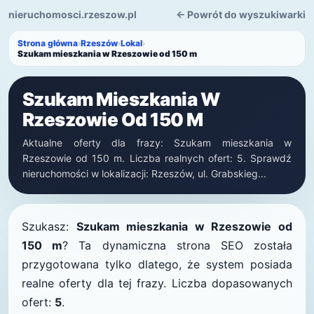
nieruchomosci.rzeszow.pl
← Powrót do wyszukiwarki
Strona główna
›
Rzeszów
›
Lokal
›
Szukam mieszkania w Rzeszowie od 150 m
Szukam Mieszkania W
Rzeszowie Od 150 M
Aktualne oferty dla frazy: Szukam mieszkania w
Rzeszowie od 150 m. Liczba realnych ofert: 5. Sprawdź
nieruchomości w lokalizacji: Rzeszów, ul. Grabskieg...
Szukasz:
Szukam mieszkania w Rzeszowie od
150 m
? Ta dynamiczna strona SEO została
przygotowana tylko dlatego, że system posiada
realne oferty dla tej frazy. Liczba dopasowanych
ofert:
5
.